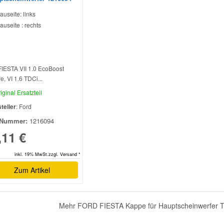
auseite: links
auseite : rechts
FIESTA VII 1.0 EcoBoost
e, VI 1.6 TDCi...
iginal Ersatzteil
teller
: Ford
Nummer:
1216094
,11 €
inkl. 19% MwSt.zzgl. Versand *
Zum Artikel
Mehr FORD FIESTA Kappe für Hauptscheinwerfer Tei