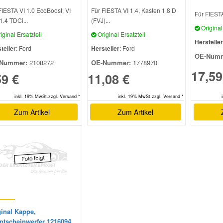
FIESTA VI 1.0 EcoBoost, VI
Für FIESTA VI 1.4, Kasten 1.8 D
Für FIESTA 
1.4 TDCi...
(FVJ)...
Original 
iginal Ersatzteil
Original Ersatzteil
Hersteller
teller
: Ford
Hersteller
: Ford
OE-Numm
Nummer:
2108272
OE-Nummer:
1778970
17,59
59 €
11,08 €
inkl. 19% MwSt.zzgl. Versand *
inkl. 19% MwSt.zzgl. Versand *
Zum Artikel
Zum Artikel
ginal Kappe,
ptscheinwerfer 1216094