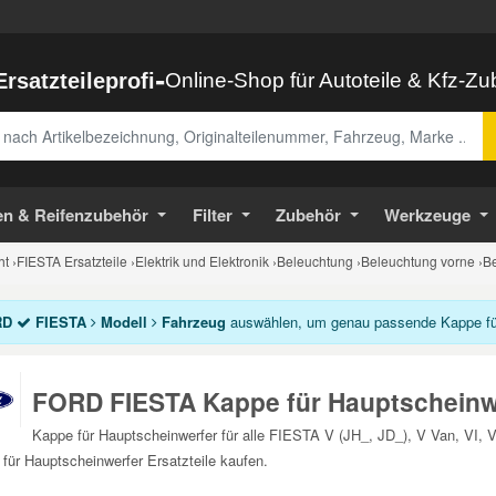
-
Ersatzteileprofi
Online-Shop für Autoteile & Kfz-Z
abe
en & Reifenzubehör
Filter
Zubehör
Werkzeuge
ht
›
FIESTA Ersatzteile
›
Elektrik und Elektronik
›
Beleuchtung
›
Beleuchtung vorne
›
Be
RD
FIESTA
Modell
Fahrzeug
auswählen, um genau passende Kappe für 
FORD FIESTA Kappe für Hauptscheinw
Kappe für Hauptscheinwerfer für alle FIESTA V (JH_, JD_), V Van, VI,
für Hauptscheinwerfer Ersatzteile kaufen.