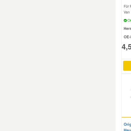
Für 
Van 
Mazda Ersatzteile
Or
Hers
Mercedes Ersatzteile
OE-
4,
Mini Ersatzteile
Mitsubishi Ersatzteile
Nissan Ersatzteile
Porsche Ersatzteile
Seat Ersatzteile
Ori
Skoda Ersatzteile
Hau