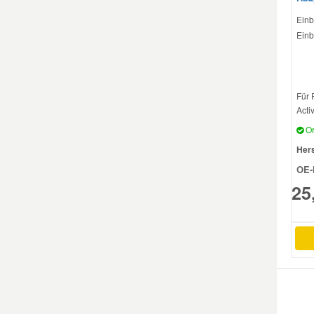
Einb
Einb
Smart Ersatzteile
Suzuki Ersatzteile
Für 
Activ
Toyota Ersatzteile
Or
Hers
Vauxhall Ersatzteile
OE-
25
Volvo Ersatzteile