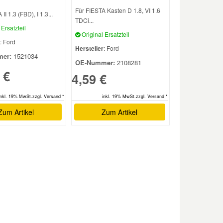
Für FIESTA Kasten D 1.8, VI 1.6
II 1.3 (FBD), I 1.3...
TDCi...
Ersatzteil
Original Ersatzteil
: Ford
Hersteller
: Ford
er:
1521034
OE-Nummer:
2108281
 €
4,59 €
inkl. 19% MwSt.zzgl. Versand *
inkl. 19% MwSt.zzgl. Versand *
Zum Artikel
Zum Artikel