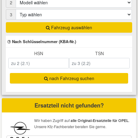
2
Total Motoröle
Druckluft Werkzeuge
Glühlampen
Montage
VW Ersatzteile
Heizung und Klimaanlage
3
Fahrwerk Werkzeuge
Kfz-Pflege
Reiniger
Abarth Ersatzteile
Kraftstoffsystem
Fahrzeug auswählen
Nach Schlüsselnummer (KBA-Nr.)
Halterung Abgasstrang
Kofferraumwanne
Rostlöser
Kühlung
Alfa Romeo Ersatzteile
HSN
TSN
Lenkung
Handwerkzeuge
Ladetechnik für Elektroautos
Scheibenkleber
Audi Ersatzteile
Motor
Kfz Spezialwerkzeuge
Marderschutz
Schmiermittel
nach Fahrzeug suchen
BMW Ersatzteile
Innenausstattung
Leitungsverbinder
Nachrüstwischer
Chevrolet Ersatzteile
Ersatzteil nicht gefunden?
Karosserieteile
Motortechnik Werkzeuge
Pannenhilfe
Chrysler Ersatzteile
Wir haben Zugriff auf
alle Original-Ersatzteile für OPEL
.
Räder und Reifen
Unsere Kfz-Fachberater beraten Sie gerne.
Prüf- und Messwerkzeuge
Reifen Zubehör
Cupra Ersatzteile
Riementrieb