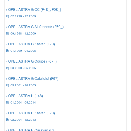
› OPEL ASTRA G CC (F48_, F08_)
Mazda Ersatzteile
Bj. 02.1998 - 12.2009
› OPEL ASTRA G Stufenheck (F69_)
Mercedes Ersatzteile
Bj. 09.1998 - 12.2009
› OPEL ASTRA G Kasten (F70)
Mini Ersatzteile
Bj. 01.1999 - 04.2005
› OPEL ASTRA G Coupe (F07_)
Mitsubishi Ersatzteile
Bj. 03.2000 - 05.2005
› OPEL ASTRA G Cabriolet (F67)
Nissan Ersatzteile
Bj. 03.2001 - 10.2005
› OPEL ASTRA H (L48)
Porsche Ersatzteile
Bj. 01.2004 - 05.2014
Seat Ersatzteile
› OPEL ASTRA H Kasten (L70)
Bj. 02.2004 - 12.2013
Skoda Ersatzteile
› OPEL ASTRA H Caravan (L35)