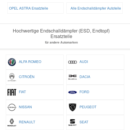
OPEL ASTRA Ersatzteile
Alle Endschalldämpfer Autoteile
Hochwertige Endschalldämpfer (ESD, Endtopf)
Ersatzteile
für andere Automarken
ALFA ROMEO
AUDI
CITROËN
DACIA
FIAT
FORD
NISSAN
PEUGEOT
RENAULT
SEAT