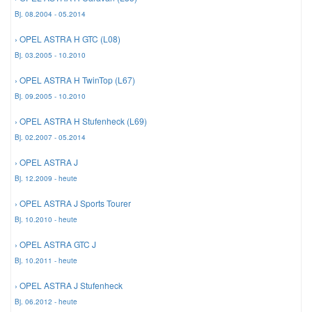
Bj. 08.2004 - 05.2014
Smart Ersatzteile
› OPEL ASTRA H GTC (L08)
Bj. 03.2005 - 10.2010
Suzuki Ersatzteile
› OPEL ASTRA H TwinTop (L67)
Bj. 09.2005 - 10.2010
Toyota Ersatzteile
› OPEL ASTRA H Stufenheck (L69)
Bj. 02.2007 - 05.2014
Vauxhall Ersatzteile
› OPEL ASTRA J
Bj. 12.2009 - heute
Volvo Ersatzteile
› OPEL ASTRA J Sports Tourer
Bj. 10.2010 - heute
› OPEL ASTRA GTC J
Bj. 10.2011 - heute
› OPEL ASTRA J Stufenheck
Bj. 06.2012 - heute