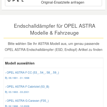
Original-Ersatzteile anfragen
Reparatur-Zubehör
Schlüsselgehäuse
Daewoo Ersatzteile
Scheibenreinigung
Karosserie Werkzeug
Werkstattbedarf
Daihatsu Ersatzteile
Zündanlage und Glühanlage
Endschalldämpfer für OPEL ASTRA
Modelle & Fahrzeuge
Winter-Autozubehör
Dodge Ersatzteile
Bitte wählen Sie Ihr ASTRA Modell aus, um genau passende
Honda Ersatzteile
OPEL ASTRA Endschalldämpfer (ESD, Endtopf) Artikel zu finden
Hyundai Ersatzteile
Modell auswählen
› OPEL ASTRA F CC (53_, 54_, 58_, 59_)
Jeep Ersatzteile
Bj. 09.1991 - 01.1998
› OPEL ASTRA F Cabriolet (53_B)
Kia Ersatzteile
Bj. 03.1993 - 03.2001
› OPEL ASTRA G Caravan (F35_)
Lancia Ersatzteile
Bj. 02.1998 - 12.2009