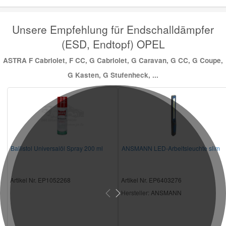
Unsere Empfehlung für Endschalldämpfer
(ESD, Endtopf) OPEL
ASTRA F Cabriolet, F CC, G Cabriolet, G Caravan, G CC, G Coupe,
G Kasten, G Stufenheck, ...
Ballistol Universalöl Spray 200 ml
ANSMANN LED-Arbeitsleuchte slim
Artikel Nr. EP1052268
Artikel Nr. EP6403276
Hersteller
: ANSMANN
Previous
Next