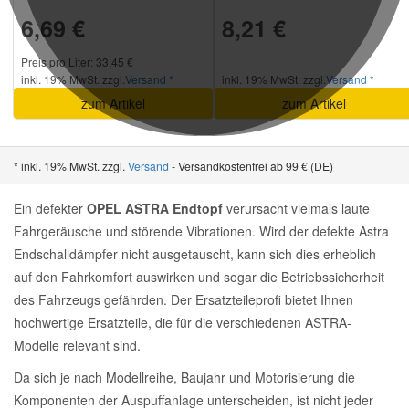
6,69 €
8,21 €
Preis pro Liter: 33,45 €
inkl. 19% MwSt. zzgl.
Versand *
inkl. 19% MwSt. zzgl.
Versand *
zum Artikel
zum Artikel
* inkl. 19% MwSt. zzgl.
Versand
- Versandkostenfrei ab 99 € (DE)
Ein defekter
OPEL ASTRA Endtopf
verursacht vielmals laute
Fahrgeräusche und störende Vibrationen. Wird der defekte Astra
Endschalldämpfer nicht ausgetauscht, kann sich dies erheblich
auf den Fahrkomfort auswirken und sogar die Betriebssicherheit
des Fahrzeugs gefährden. Der Ersatzteileprofi bietet Ihnen
hochwertige Ersatzteile, die für die verschiedenen ASTRA-
Modelle relevant sind.
Da sich je nach Modellreihe, Baujahr und Motorisierung die
Komponenten der Auspuffanlage unterscheiden, ist nicht jeder