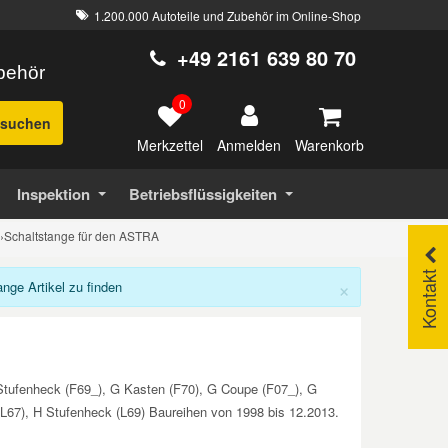
1.200.000 Autoteile und Zubehör im Online-Shop
+49 2161 639 80 70
ubehör
0
suchen
Merkzettel
Warenkorb
Anmelden
Inspektion
Betriebsflüssigkeiten
›
Schaltstange für den ASTRA
Kontakt
×
ge Artikel zu finden
Stufenheck (F69_), G Kasten (F70), G Coupe (F07_), G
 (L67), H Stufenheck (L69) Baureihen von 1998 bis 12.2013.