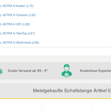
L ASTRA H Kasten (L70)
L ASTRA H Caravan (L35)
L ASTRA H GTC (L08)
L ASTRA H TwinTop (L67)
L ASTRA H Stufenheck (L69)
Gratis Versand ab 99,- €*
Kostenlose Experte
Meistgekaufte Schaltstange Artikel