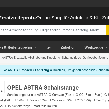
-
Ersatzteileprofi
Online-Shop für Autoteile & Kfz-Z
abe
en & Reifenzubehör
Filter
Zubehör
Werkzeuge
t
›
ASTRA Ersatzteile
›
Getriebe und Kupplung
›
Schaltgetriebe
›
Getriebebetätigung
EL
ASTRA
Modell
Fahrzeug
auswählen, um genau passende Schaltstan
OPEL ASTRA Schaltstange
Schaltstange für alle ASTRA G Caravan (F35_), G CC (F48_, F08_), G 
let (F67), H (L48), H Kasten (L70), H Caravan (L35), H GTC (L08), H TwinTop
ASTRA Schaltstange Ersatzteile kaufen.