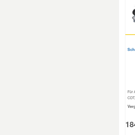
Mazda Ersatzteile
Mercedes Ersatzteile
Mini Ersatzteile
Sch
Mitsubishi Ersatzteile
Nissan Ersatzteile
Für 
CDT,
Porsche Ersatzteile
Ver
Seat Ersatzteile
18
Skoda Ersatzteile