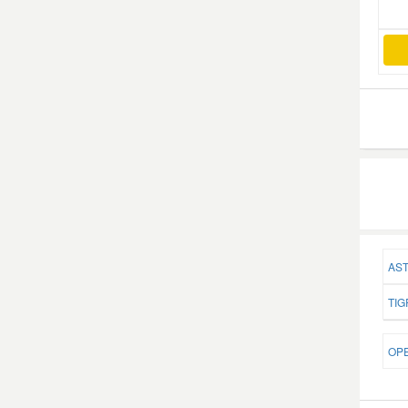
Smart Ersatzteile
Suzuki Ersatzteile
Toyota Ersatzteile
Vauxhall Ersatzteile
Volvo Ersatzteile
AST
TIG
OPE