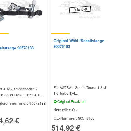
Original Wähl-/Schaltstange
90578183
altstange 90578183
Für ASTRA L Sports Tourer 1.2, J
ASTRA J Stufenheck 1.7
1.6 Turbo 4x4...
 K Sports Tourer 1.6 CDTi...
Original Ersatzteil
gleichsnummer:
90578183
Hersteller
: Opel
4,62 €
OE-Nummer:
90578183
514,92 €