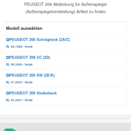
PEUGEOT 206 Abdeckung für Außenspiegel
Reparatur-Zubehör
Schlüsselgehäuse
Daewoo Ersatzteile
(Außenspiegelverkleidung) Artikel zu finden
Scheibenreinigung
Karosserie Werkzeug
Werkstattbedarf
Daihatsu Ersatzteile
Modell auswählen
Zündanlage und Glühanlage
PEUGEOT 206 Schrägheck (2A/C)
Winter-Autozubehör
Dodge Ersatzteile
Bj. 08.1998 - heute
PEUGEOT 206 CC (2D)
Honda Ersatzteile
Bj. 09.2000 - heute
PEUGEOT 206 SW (2E/K)
Hyundai Ersatzteile
Bj. 07.2002 - heute
PEUGEOT 206 Stufenheck
Jeep Ersatzteile
Bj. 03.2007 - heute
Kia Ersatzteile
Lancia Ersatzteile