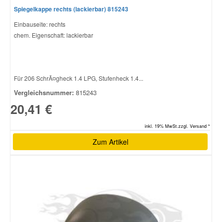
Spiegelkappe rechts (lackierbar) 815243
Einbauseite: rechts
Smart Ersatzteile
chem. Eigenschaft: lackierbar
Suzuki Ersatzteile
Für 206 SchrÃ¤gheck 1.4 LPG, Stufenheck 1.4...
Toyota Ersatzteile
Vergleichsnummer:
815243
20,41 €
Vauxhall Ersatzteile
inkl. 19% MwSt.zzgl. Versand *
Volvo Ersatzteile
Zum Artikel