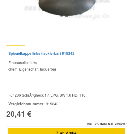
Spiegelkappe links (lackierbar) 815242
Einbauseite: links
chem. Eigenschaft: lackierbar
Für 206 SchrÃ¤gheck 1.4 LPG, SW 1.6 HDi 110...
Vergleichsnummer:
815242
20,41 €
inkl. 19% MwSt.zzgl. Versand *
Zum Artikel