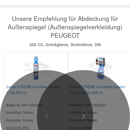
Unsere Empfehlung für Abdeckung für
Außenspiegel (Außenspiegelverkleidung)
PEUGEOT
206 CC, Schrägheck, Stufenheck, SW
Sonax XTREME Scheibenreiniger
Sonax XTREME Kunststoff-Detailer
1:100 250 ml
Innen+Außen 500 ml
Artikel Nr. EP11220205
Artikel Nr. EP11220207
Hersteller
: Sonax
Hersteller
: Sonax
Previous
Next
Hersteller:
Sonax
Hersteller:
Sonax
Inhalt [ml]:
250
Inhalt [ml]:
500