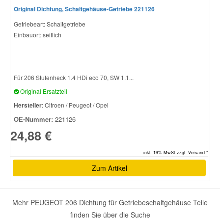
Original Dichtung, Schaltgehäuse-Getriebe 221126
Getriebeart: Schaltgetriebe
Smart Ersatzteile
Einbauort: seitlich
Suzuki Ersatzteile
Für 206 Stufenheck 1.4 HDi eco 70, SW 1.1...
Toyota Ersatzteile
Original Ersatzteil
Hersteller
: Citroen / Peugeot / Opel
Vauxhall Ersatzteile
OE-Nummer:
221126
24,88 €
Volvo Ersatzteile
inkl. 19% MwSt.zzgl. Versand *
Zum Artikel
Mehr PEUGEOT 206 Dichtung für Getriebeschaltgehäuse Teile
finden Sie über die Suche