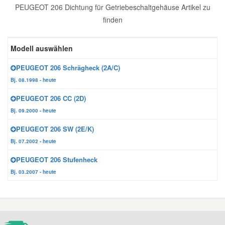
PEUGEOT 206 Dichtung für Getriebeschaltgehäuse Artikel zu
Reparatur-Zubehör
Schlüsselgehäuse
Daewoo Ersatzteile
finden
Scheibenreinigung
Karosserie Werkzeug
Werkstattbedarf
Daihatsu Ersatzteile
Modell auswählen
Zündanlage und Glühanlage
PEUGEOT 206 Schrägheck (2A/C)
Winter-Autozubehör
Dodge Ersatzteile
Bj. 08.1998 - heute
PEUGEOT 206 CC (2D)
Honda Ersatzteile
Bj. 09.2000 - heute
PEUGEOT 206 SW (2E/K)
Hyundai Ersatzteile
Bj. 07.2002 - heute
PEUGEOT 206 Stufenheck
Jeep Ersatzteile
Bj. 03.2007 - heute
Kia Ersatzteile
Lancia Ersatzteile