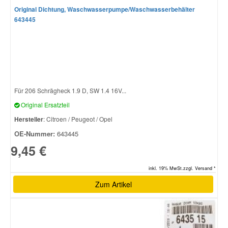
Original Dichtung, Waschwasserpumpe/Waschwasserbehälter
643445
Smart Ersatzteile
Suzuki Ersatzteile
Toyota Ersatzteile
Für 206 Schrägheck 1.9 D, SW 1.4 16V...
Original Ersatzteil
Vauxhall Ersatzteile
Hersteller
: Citroen / Peugeot / Opel
OE-Nummer:
643445
Volvo Ersatzteile
9,45 €
inkl. 19% MwSt.zzgl. Versand *
Zum Artikel