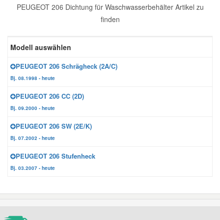
PEUGEOT 206 Dichtung für Waschwasserbehälter Artikel zu
Reparatur-Zubehör
Schlüsselgehäuse
Daewoo Ersatzteile
finden
Scheibenreinigung
Karosserie Werkzeug
Werkstattbedarf
Daihatsu Ersatzteile
Modell auswählen
Zündanlage und Glühanlage
PEUGEOT 206 Schrägheck (2A/C)
Winter-Autozubehör
Dodge Ersatzteile
Bj. 08.1998 - heute
PEUGEOT 206 CC (2D)
Honda Ersatzteile
Bj. 09.2000 - heute
PEUGEOT 206 SW (2E/K)
Hyundai Ersatzteile
Bj. 07.2002 - heute
PEUGEOT 206 Stufenheck
Jeep Ersatzteile
Bj. 03.2007 - heute
Kia Ersatzteile
Lancia Ersatzteile