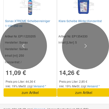
Sonax XTREME Scheibenreiniger
Klare Scheibe Winter-Konzentrat
1:100 250 ml
Artikel Nr. EP11220205
Artikel Nr. EP1354330
Hersteller
: Sonax
Inhalt [Liter]:
5
Previous
Next
Hersteller:
Sonax
Inhalt [ml]:
250
Konzentrat:
/
11,09 €
14,26 €
Preis pro Liter: 44,36 €
Preis pro Liter: 2,85 €
inkl. 19% MwSt. zzgl.
Versand *
inkl. 19% MwSt. zzgl.
Versand *
zum Artikel
zum Artikel