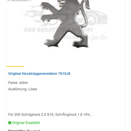
Mazda Ersatzteile
Mercedes Ersatzteile
Mini Ersatzteile
Mitsubishi Ersatzteile
Original Heckklappenemblem 7810J8
Nissan Ersatzteile
Farbe: silber
Ausführung: Löwe
Porsche Ersatzteile
Seat Ersatzteile
Für 206 Schrägheck 2.0 S16, SchrÃ¤gheck 1.6 16V...
Original Ersatzteil
Skoda Ersatzteile
Hersteller
: Peugeot