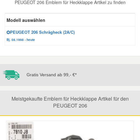
PEUGEOT 206 Emblem für Heckklappe Artikel zu finden
Reparatur-Zubehör
Schlüsselgehäuse
Daewoo Ersatzteile
Scheibenreinigung
Modell auswählen
Karosserie Werkzeug
Werkstattbedarf
Daihatsu Ersatzteile
Zündanlage und Glühanlage
PEUGEOT 206 Schrägheck (2A/C)
Bj. 08.1998 - heute
Winter-Autozubehör
Dodge Ersatzteile
Honda Ersatzteile
Gratis Versand ab 99,- €*
Hyundai Ersatzteile
Meistgekaufte Emblem für Heckklappe Artikel für den
Jeep Ersatzteile
PEUGEOT 206
Kia Ersatzteile
Lancia Ersatzteile