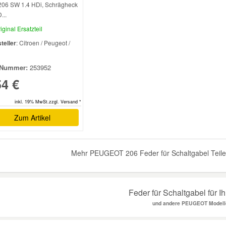
206 SW 1.4 HDi, Schrägheck
...
iginal Ersatzteil
teller
: Citroen / Peugeot /
l
Nummer:
253952
54 €
inkl. 19% MwSt.zzgl. Versand *
Zum Artikel
Mehr PEUGEOT 206 Feder für Schaltgabel Teile 
Feder für Schaltgabel für I
und andere PEUGEOT Modell