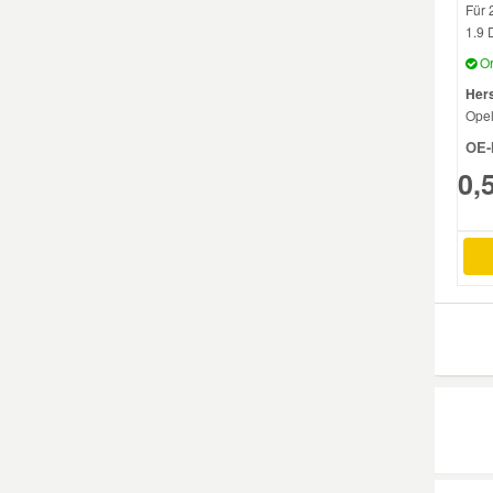
Für 
1.9 D
Mazda Ersatzteile
Or
Hers
Mercedes Ersatzteile
Ope
OE-
Mini Ersatzteile
0,
Mitsubishi Ersatzteile
Nissan Ersatzteile
Porsche Ersatzteile
Seat Ersatzteile
Skoda Ersatzteile