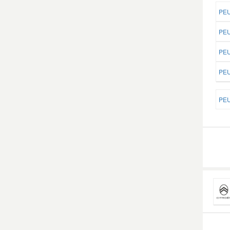
PEU
Smart Ersatzteile
PEU
PEU
Suzuki Ersatzteile
PEU
Toyota Ersatzteile
PEU
Vauxhall Ersatzteile
Volvo Ersatzteile