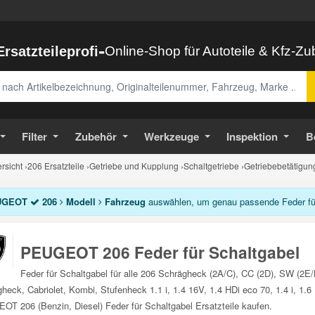
-
Ersatzteileprofi
Online-Shop für Autoteile & Kfz-Z
abe
Filter
Zubehör
Werkzeuge
Inspektion
B
sicht
›
206 Ersatzteile
›
Getriebe und Kupplung
›
Schaltgetriebe
›
Getriebebetätigun
UGEOT
206
Modell
Fahrzeug
auswählen, um genau passende Feder für 
PEUGEOT 206 Feder für Schaltgabel
Feder für Schaltgabel für alle 206 Schrägheck (2A/C), CC (2D), SW (2
heck, Cabriolet, Kombi, Stufenheck 1.1 i, 1.4 16V, 1.4 HDi eco 70, 1.4 i, 1.6
T 206 (Benzin, Diesel) Feder für Schaltgabel Ersatzteile kaufen.