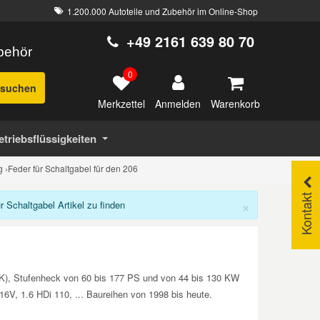
1.200.000 Autoteile und Zubehör im Online-Shop
+49 2161 639 80 70
ubehör
0
suchen
Merkzettel
Warenkorb
Anmelden
etriebsflüssigkeiten
g
›
Feder für Schaltgabel für den 206
Kontakt
×
Schaltgabel Artikel zu finden
E/K), Stufenheck von 60 bis 177 PS und von 44 bis 130 KW
 16V, 1.6 HDi 110, ... Baureihen von 1998 bis heute.