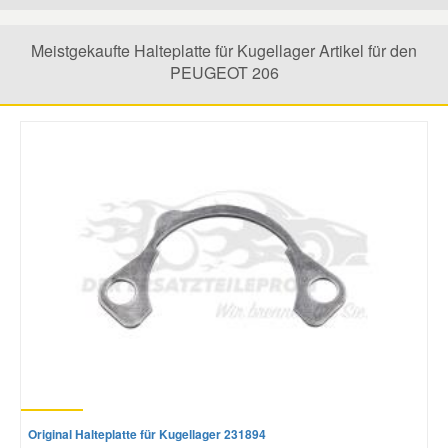
Mazda Ersatzteile
Meistgekaufte Halteplatte für Kugellager Artikel für den
PEUGEOT 206
Mercedes Ersatzteile
Mini Ersatzteile
Mitsubishi Ersatzteile
Nissan Ersatzteile
Porsche Ersatzteile
Seat Ersatzteile
Original Halteplatte für Kugellager 231894
Skoda Ersatzteile