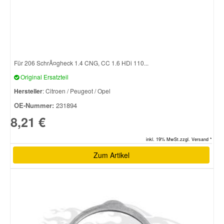
Smart Ersatzteile
Suzuki Ersatzteile
Für 206 SchrÃ¤gheck 1.4 CNG, CC 1.6 HDi 110...
Original Ersatzteil
Toyota Ersatzteile
Hersteller
: Citroen / Peugeot / Opel
OE-Nummer:
231894
Vauxhall Ersatzteile
8,21 €
Volvo Ersatzteile
inkl. 19% MwSt.zzgl. Versand *
Zum Artikel