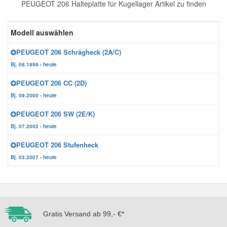
PEUGEOT 206 Halteplatte für Kugellager Artikel zu finden
Reparatur-Zubehör
Schlüsselgehäuse
Daewoo Ersatzteile
Scheibenreinigung
Modell auswählen
Karosserie Werkzeug
Werkstattbedarf
Daihatsu Ersatzteile
Zündanlage und Glühanlage
PEUGEOT 206 Schrägheck (2A/C)
Bj. 08.1998 - heute
Winter-Autozubehör
Dodge Ersatzteile
PEUGEOT 206 CC (2D)
Bj. 09.2000 - heute
Honda Ersatzteile
PEUGEOT 206 SW (2E/K)
Bj. 07.2002 - heute
Hyundai Ersatzteile
PEUGEOT 206 Stufenheck
Bj. 03.2007 - heute
Jeep Ersatzteile
Kia Ersatzteile
Gratis Versand ab 99,- €*
Lancia Ersatzteile