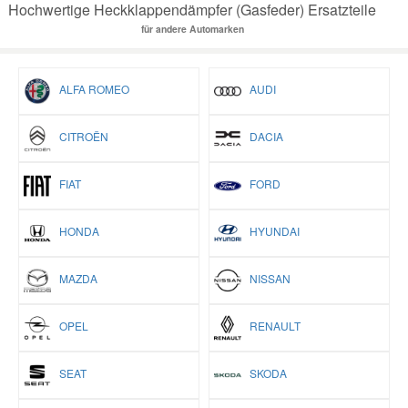
Hochwertige Heckklappendämpfer (Gasfeder) Ersatzteile
für andere Automarken
ALFA ROMEO
AUDI
CITROËN
DACIA
FIAT
FORD
HONDA
HYUNDAI
MAZDA
NISSAN
OPEL
RENAULT
SEAT
SKODA