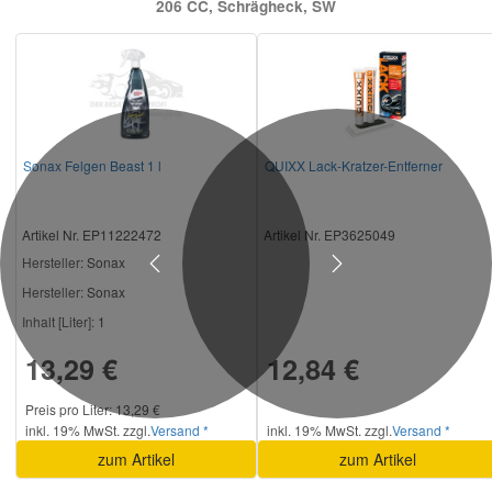
206 CC, Schrägheck, SW
Sonax Felgen Beast 1 l
QUIXX Lack-Kratzer-Entferner
Artikel Nr. EP11222472
Artikel Nr. EP3625049
Hersteller
: Sonax
Previous
Next
Hersteller:
Sonax
Inhalt [Liter]:
1
13,29 €
12,84 €
Preis pro Liter: 13,29 €
inkl. 19% MwSt. zzgl.
Versand *
inkl. 19% MwSt. zzgl.
Versand *
zum Artikel
zum Artikel