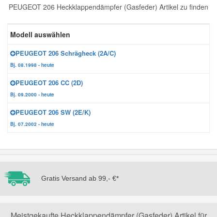
PEUGEOT 206 Heckklappendämpfer (Gasfeder) Artikel zu finden
Reparatur-Zubehör
Schlüsselgehäuse
Daewoo Ersatzteile
Scheibenreinigung
Modell auswählen
Karosserie Werkzeug
Werkstattbedarf
Daihatsu Ersatzteile
Zündanlage und Glühanlage
PEUGEOT 206 Schrägheck (2A/C)
Bj. 08.1998 - heute
Winter-Autozubehör
Dodge Ersatzteile
PEUGEOT 206 CC (2D)
Bj. 09.2000 - heute
Honda Ersatzteile
PEUGEOT 206 SW (2E/K)
Bj. 07.2002 - heute
Hyundai Ersatzteile
Jeep Ersatzteile
Gratis Versand ab 99,- €*
Kia Ersatzteile
Lancia Ersatzteile
Meistgekaufte Heckklappendämpfer (Gasfeder) Artikel für