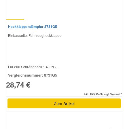
Heckklappendämpfer 8731G5
Einbauseite: Fahrzeugheckklappe
Für 206 SchrÃ¤gheck 1.4 LPG, ...
Vergleichsnummer:
8731G5
28,74 €
inkl. 19% MwSt.zzgl. Versand *
Zum Artikel