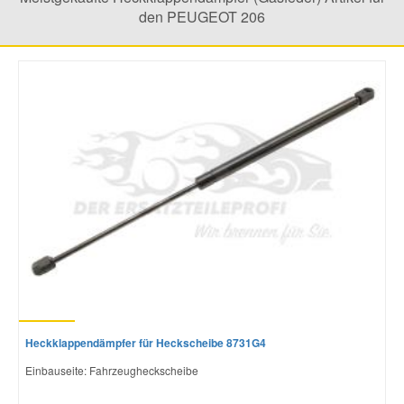
den PEUGEOT 206
Mazda Ersatzteile
Mercedes Ersatzteile
Mini Ersatzteile
Mitsubishi Ersatzteile
Nissan Ersatzteile
Porsche Ersatzteile
Heckklappendämpfer für Heckscheibe 8731G4
Seat Ersatzteile
Einbauseite: Fahrzeugheckscheibe
Skoda Ersatzteile