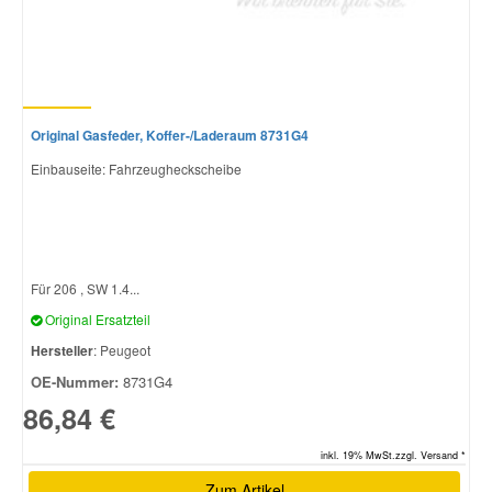
Original Gasfeder, Koffer-/Laderaum 8731G4
Einbauseite: Fahrzeugheckscheibe
Für 206 , SW 1.4...
Original Ersatzteil
Hersteller
: Peugeot
OE-Nummer:
8731G4
86,84 €
inkl. 19% MwSt.zzgl. Versand *
Zum Artikel