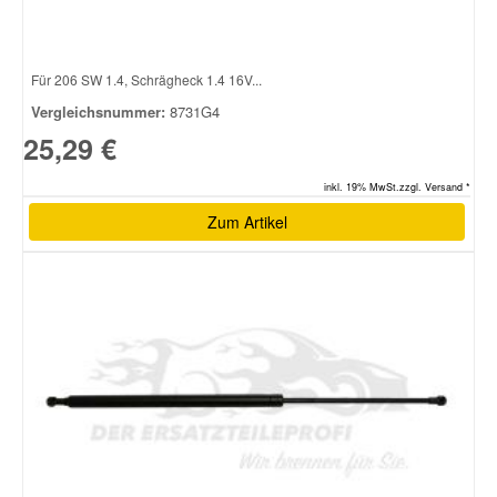
Smart Ersatzteile
Für 206 SW 1.4, Schrägheck 1.4 16V...
Vergleichsnummer:
8731G4
Suzuki Ersatzteile
25,29 €
Toyota Ersatzteile
inkl. 19% MwSt.zzgl. Versand *
Zum Artikel
Vauxhall Ersatzteile
Volvo Ersatzteile