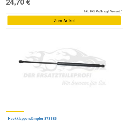
24,70 €
inkl. 19% MwSt.zzgl. Versand *
Zum Artikel
Heckklappendämpfer 8731E6