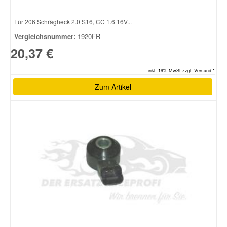
Für 206 Schrägheck 2.0 S16, CC 1.6 16V...
Smart Ersatzteile
Vergleichsnummer:
1920FR
20,37 €
Suzuki Ersatzteile
inkl. 19% MwSt.zzgl. Versand *
Toyota Ersatzteile
Zum Artikel
Vauxhall Ersatzteile
Volvo Ersatzteile