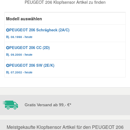
PEUGEOT 206 Klopfsensor Artikel zu finden
Reparatur-Zubehör
Schlüsselgehäuse
Daewoo Ersatzteile
Scheibenreinigung
Modell auswählen
Karosserie Werkzeug
Werkstattbedarf
Daihatsu Ersatzteile
Zündanlage und Glühanlage
PEUGEOT 206 Schrägheck (2A/C)
Bj. 08.1998 - heute
Winter-Autozubehör
Dodge Ersatzteile
PEUGEOT 206 CC (2D)
Bj. 09.2000 - heute
Honda Ersatzteile
PEUGEOT 206 SW (2E/K)
Bj. 07.2002 - heute
Hyundai Ersatzteile
Jeep Ersatzteile
Gratis Versand ab 99,- €*
Kia Ersatzteile
Lancia Ersatzteile
Meistgekaufte Klopfsensor Artikel für den PEUGEOT 206