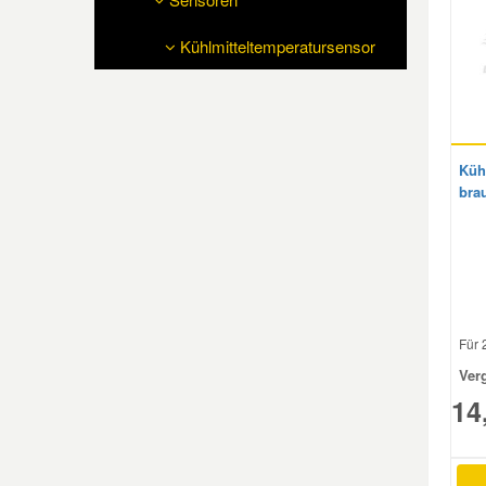
Reparatur-Zubehör
Schlüsselgehäuse
Daewoo Ersatzteile
Kühlmitteltemperatursensor
Scheibenreinigung
Karosserie Werkzeug
Werkstattbedarf
Daihatsu Ersatzteile
Zündanlage und Glühanlage
Winter-Autozubehör
Dodge Ersatzteile
Küh
brau
Honda Ersatzteile
Hyundai Ersatzteile
Für 
Jeep Ersatzteile
Ver
14
Kia Ersatzteile
Lancia Ersatzteile