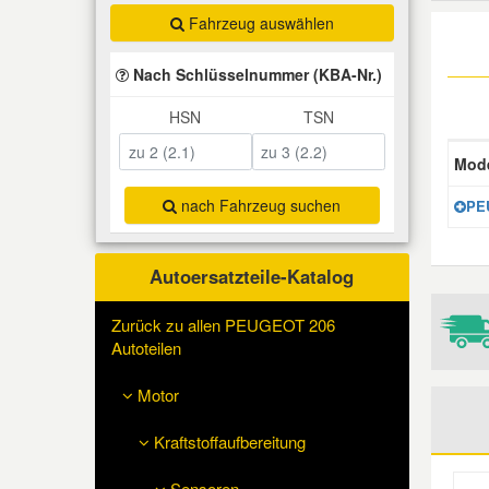
Fahrzeug auswählen
Total Motoröle
Druckluft Werkzeuge
Glühlampen
Montage
VW Ersatzteile
Heizung und Klimaanlage
Nach Schlüsselnummer (KBA-Nr.)
Fahrwerk Werkzeuge
Kfz-Pflege
Reiniger
Abarth Ersatzteile
Kraftstoffsystem
HSN
TSN
Halterung Abgasstrang
Kofferraumwanne
Rostlöser
Kühlung
Alfa Romeo Ersatzteile
Mode
nach Fahrzeug suchen
Lenkung
PEU
Handwerkzeuge
Ladetechnik für Elektroautos
Scheibenkleber
Audi Ersatzteile
Motor
Kfz Spezialwerkzeuge
Marderschutz
Schmiermittel
Autoersatzteile-Katalog
BMW Ersatzteile
Innenausstattung
Zurück zu allen PEUGEOT 206
Leitungsverbinder
Nachrüstwischer
Chevrolet Ersatzteile
Autoteilen
Karosserieteile
Motor
Motortechnik Werkzeuge
Pannenhilfe
Chrysler Ersatzteile
Räder und Reifen
Kraftstoffaufbereitung
Prüf- und Messwerkzeuge
Reifen Zubehör
Cupra Ersatzteile
Riementrieb
Sensoren