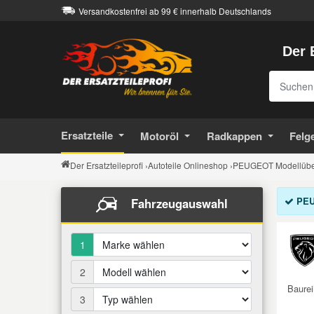
Versandkostenfrei ab 99 € innerhalb Deutschlands
Der 
Alle Autoteile
Alle Betriebsflüssigkeiten
Alle Chemieprodukte
Alle Getriebeöle
Alle Motoröle
Alles in Räder & Reifen
Alles in Werkzeuge
Alles in Kfz-Zubehör
Citroen Ersatzteile
Kontakt
Sucheing
Achsantrieb
Automatikgetriebeöl
Castrol Motoröle
Ganzjahresreifen
Arbeitsleuchten
Anhängerkupplung
Additive
Bremsenreiniger
Peugeot Ersatzteile
Versandinformationen
Auspuffteile
Retouren & Garantie
Schaltgetriebeöl
Elf Motoröle
Radzierblenden / Kappen
Auspuffinstandsetzung
Auto Abdeckungen
Bremsflüssigkeit
Härter & Spachtelmasse
Renault Ersatzteile
Ersatzteile
Motoröl
Radkappen
Felg
Über uns
Bremsen Ersatzteile
Der Ersatzteileprofi
›
Autoteile Onlineshop
›
PEUGEOT Modellüber
Eurorepar Motoröle
Winterreifen
Autobatterie Zubehör
Autoelektronik
Chemie
Klebe- & Dichtstoffe
Opel Ersatzteile
Barrierefreiheit
Elektrik und Elektronik
PE
Fahrzeugauswahl
Klassiker Motoröle
Bremsenwerkzeuge
Autolack
Klimaanlagenreiniger
Getriebeöle
Ford Ersatzteile
Impressum
Fahrwerksteile
1
Petronas Motoröle
Dichtungen
Autozubehör für Innenraum
Korrosionsschutz
Hydraulikflüssigkeit
Fiat Ersatzteile
Filter
2
Baurei
Rowe Motoröle
Drahtbürsten & Feilen
Batterien
Kühlmittel
Motoröle
Dacia Ersatzteile
3
Getriebe Kupplung