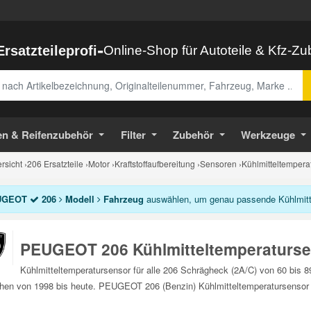
-
Ersatzteileprofi
Online-Shop für Autoteile & Kfz-Z
abe
en & Reifenzubehör
Filter
Zubehör
Werkzeuge
sicht
›
206 Ersatzteile
›
Motor
›
Kraftstoffaufbereitung
›
Sensoren
›
Kühlmitteltempera
UGEOT
206
Modell
Fahrzeug
auswählen, um genau passende Kühlmittel
PEUGEOT 206 Kühlmitteltemperaturs
Kühlmitteltemperatursensor für alle 206 Schrägheck (2A/C) von 60 bis 8
hen von 1998 bis heute. PEUGEOT 206 (Benzin) Kühlmitteltemperatursensor E