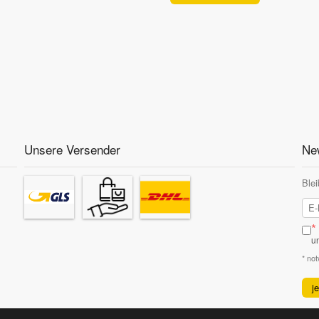
Unsere Versender
New
Blei
*
u
* no
j