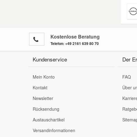
Smart Ersatzteile
Suzuki Ersatzteile
Kostenlose Beratung
Telefon:
+49 2161 639 80 70
Toyota Ersatzteile
Kundenservice
Der Er
Vauxhall Ersatzteile
Mein Konto
FAQ
Volvo Ersatzteile
Kontakt
Über u
Newsletter
Karrier
Rücksendung
Ratgeb
Austauschartikel
Sitema
Versandinformationen