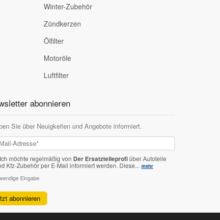
Winter-Zubehör
Zündkerzen
Ölfilter
Motoröle
Luftfilter
sletter abonnieren
ben Sie über Neuigkeiten und Angebote informiert.
Ich möchte regelmäßig von
Der Ersatzteileprofi
über Autoteile
nd Kfz-Zubehör per E-Mail informiert werden.
Diese...
mehr
twendige Eingabe
etzt abonnieren