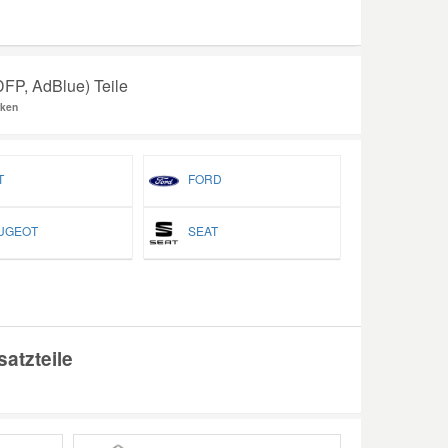
(DFP, AdBlue) Teile
rken
T
FORD
GEOT
SEAT
atzteile