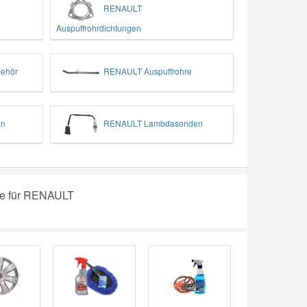
RENAULT
Auspuffrohrdichtungen
ehör
RENAULT Auspuffrohre
en
RENAULT Lambdasonden
ge für RENAULT