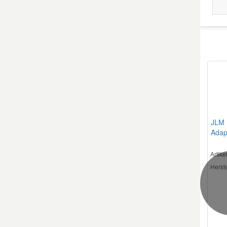
JLM 
Adap
Artik
Herste