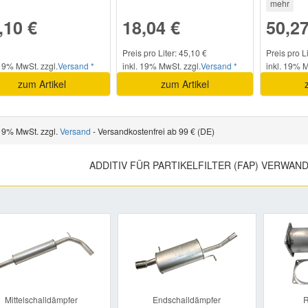
mehr
,10 €
18,04 €
50,27
Preis pro Liter: 45,10 €
Preis pro L
 19% MwSt. zzgl.
Versand *
inkl. 19% MwSt. zzgl.
Versand *
inkl. 19% M
zum Artikel
zum Artikel
 19% MwSt. zzgl.
Versand
- Versandkostenfrei ab 99 € (DE)
ADDITIV FÜR PARTIKELFILTER (FAP) VERWAN
Previous
Mittelschalldämpfer
Endschalldämpfer
R