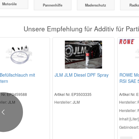
Motoröle
Pannenhilfe
Maderschutz
Radk
Unsere Empfehlung für Additiv für Part
Befüllschlauch mit
JLM JLM Diesel DPF Spray
ROWE Mot
tern
RSI SAE 5
el Nr. EP3459588
Artikel Nr. EP3503335
Artikel Nr.
ller
: JLM
Hersteller
: JLM
Hersteller
:
Hersteller:
Previous
Inhalt [Liter]
Gebindeart: