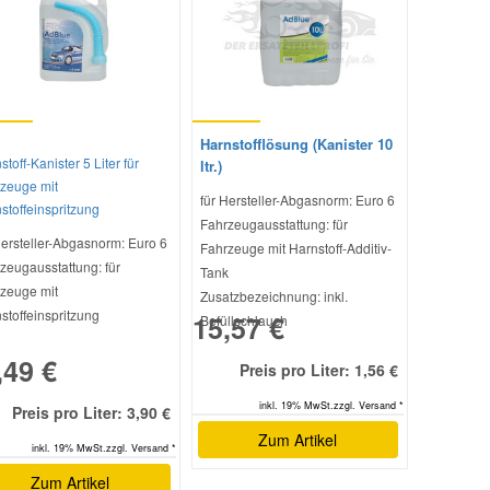
Harnstofflösung (Kanister 10
toff-Kanister 5 Liter für
ltr.)
zeuge mit
für Hersteller-Abgasnorm: Euro 6
stoffeinspritzung
Fahrzeugausstattung: für
Hersteller-Abgasnorm: Euro 6
Fahrzeuge mit Harnstoff-Additiv-
zeugausstattung: für
Tank
zeuge mit
Zusatzbezeichnung: inkl.
stoffeinspritzung
15,57 €
Befüllschlauch
,49 €
Preis pro Liter: 1,56 €
inkl. 19% MwSt.zzgl. Versand *
Preis pro Liter: 3,90 €
Zum Artikel
inkl. 19% MwSt.zzgl. Versand *
Zum Artikel