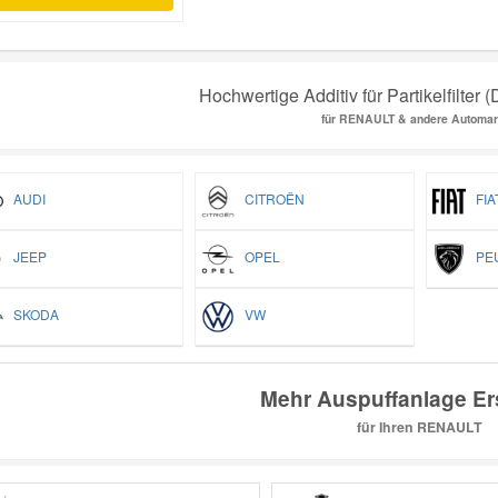
Hochwertige Additiv für Partikelfilter 
für RENAULT & andere Automa
AUDI
CITROËN
FIA
JEEP
OPEL
PEU
SKODA
VW
Mehr Auspuffanlage Ers
für Ihren RENAULT