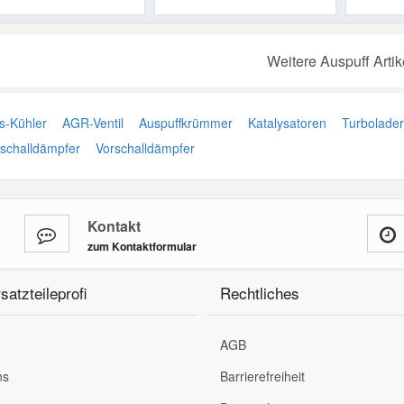
Weitere Auspuff Artik
-Kühler
AGR-Ventil
Auspuffkrümmer
Katalysatoren
Turbolader
lschalldämpfer
Vorschalldämpfer
Kontakt
zum Kontaktformular
satzteileprofi
Rechtliches
AGB
ns
Barrierefreiheit