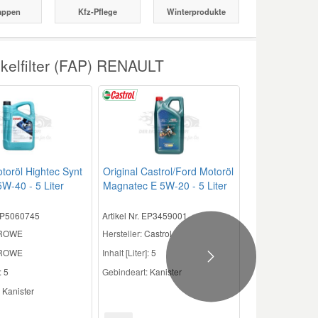
appen
Kfz-Pflege
Winterprodukte
ikelfilter (FAP) RENAULT
oröl Hightec Synt
Original Castrol/Ford Motoröl
W-40 - 5 Liter
Magnatec E 5W-20 - 5 Liter
CAS1005
 EP5060745
Artikel Nr. EP3459001
 ROWE
Hersteller:
Castrol
ROWE
Inhalt [Liter]:
5
Next
:
5
Gebindeart:
Kanister
Kanister