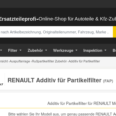
-
Ersatzteileprofi
Online-Shop für Autoteile & Kfz-Z
abe
Filter
Zubehör
Werkzeuge
Inspektion
B
sicht
›
Auspuffanlage
›
Rußpartikelfilter Zubehör
›
Additiv für Partikelfilter
RENAULT Additiv für Partikelfilter
(FAP)
Additiv für Partikelfilter für RENAULT
Bitte wählen Sie Ihr Modell aus, um genau passende RENAULT Additi