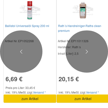
Ballistol Universalöl Spray 200 ml
Rath´s Handreiniger-Raths clean
premium
Artikel Nr. EP1052268
Artikel Nr. EP11011326
Hersteller
: Rath´s
Previous
Next
Inhalt [Liter]:
2,5
6,69 €
20,15 €
Preis pro Liter: 33,45 €
inkl. 19% MwSt. zzgl.
Versand *
inkl. 19% MwSt. zzgl.
Versand *
zum Artikel
zum Artikel