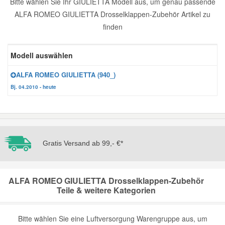
Bitte wählen Sie Ihr GIULIETTA Modell aus, um genau passende
ALFA ROMEO GIULIETTA Drosselklappen-Zubehör Artikel zu
Reparatur-Zubehör
Schlüsselgehäuse
Daewoo Ersatzteile
Scheibenreinigung
finden
Karosserie Werkzeug
Werkstattbedarf
Daihatsu Ersatzteile
Zündanlage und Glühanlage
Modell auswählen
Winter-Autozubehör
ALFA ROMEO GIULIETTA (940_)
Dodge Ersatzteile
Bj. 04.2010 - heute
Honda Ersatzteile
Hyundai Ersatzteile
Gratis Versand ab 99,- €*
Jeep Ersatzteile
ALFA ROMEO GIULIETTA Drosselklappen-Zubehör
Teile & weitere Kategorien
Kia Ersatzteile
Lancia Ersatzteile
Bitte wählen Sie eine Luftversorgung Warengruppe aus, um