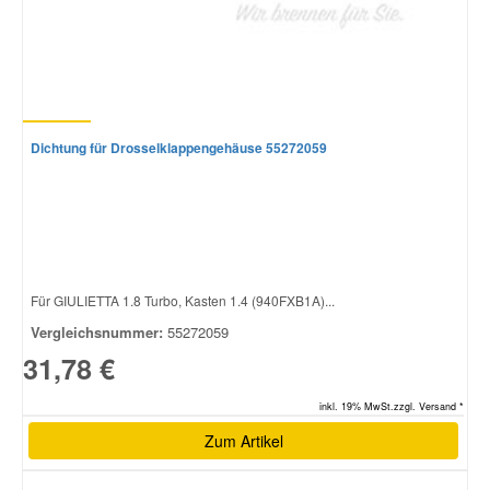
Smart Ersatzteile
Suzuki Ersatzteile
Dichtung für Drosselklappengehäuse 55272059
Toyota Ersatzteile
Vauxhall Ersatzteile
Für GIULIETTA 1.8 Turbo, Kasten 1.4 (940FXB1A)...
Volvo Ersatzteile
Vergleichsnummer:
55272059
31,78 €
inkl. 19% MwSt.zzgl. Versand *
Zum Artikel