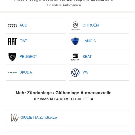
für andere Automarken
AUDI
CITROËN
FIAT
LANCIA
PEUGEOT
SEAT
SKODA
VW
Mehr Zündanlage / Glühanlage Autoersatzteile
für Ihren ALFA ROMEO GIULIETTA
GIULIETTA Zündkerze