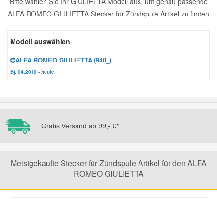
Bitte wählen Sie Ihr GIULIETTA Modell aus, um genau passende
ALFA ROMEO GIULIETTA Stecker für Zündspule Artikel zu finden
Reparatur-Zubehör
Schlüsselgehäuse
Daewoo Ersatzteile
Scheibenreinigung
Modell auswählen
Karosserie Werkzeug
Werkstattbedarf
Daihatsu Ersatzteile
Zündanlage und Glühanlage
ALFA ROMEO GIULIETTA (940_)
Winter-Autozubehör
Dodge Ersatzteile
Bj. 04.2010 - heute
Honda Ersatzteile
Gratis Versand ab 99,- €*
Hyundai Ersatzteile
Jeep Ersatzteile
Meistgekaufte Stecker für Zündspule Artikel für den ALFA
ROMEO GIULIETTA
Kia Ersatzteile
Lancia Ersatzteile