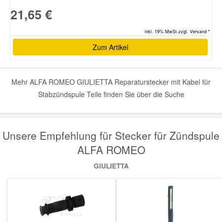
21,65 €
Smart Ersatzteile
inkl. 19% MwSt.zzgl. Versand *
Zum Artikel
Suzuki Ersatzteile
Mehr ALFA ROMEO GIULIETTA Reparaturstecker mit Kabel für
Toyota Ersatzteile
Stabzündspule Teile finden Sie über die Suche
Vauxhall Ersatzteile
Unsere Empfehlung für Stecker für Zündspule
Volvo Ersatzteile
ALFA ROMEO
GIULIETTA