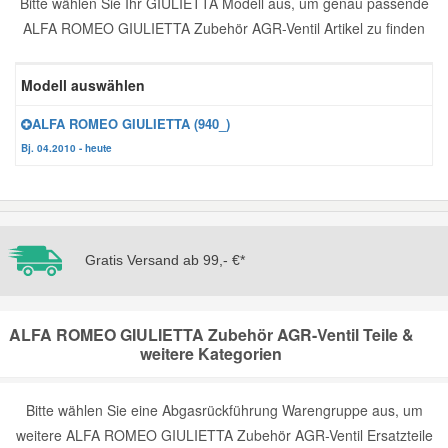
Bitte wählen Sie Ihr GIULIETTA Modell aus, um genau passende
ALFA ROMEO GIULIETTA Zubehör AGR-Ventil Artikel zu finden
Reparatur-Zubehör
Schlüsselgehäuse
Daewoo Ersatzteile
Scheibenreinigung
Modell auswählen
Karosserie Werkzeug
Werkstattbedarf
Daihatsu Ersatzteile
Zündanlage und Glühanlage
ALFA ROMEO GIULIETTA (940_)
Winter-Autozubehör
Dodge Ersatzteile
Bj. 04.2010 - heute
Honda Ersatzteile
Gratis Versand ab 99,- €*
Hyundai Ersatzteile
Jeep Ersatzteile
ALFA ROMEO GIULIETTA Zubehör AGR-Ventil Teile &
weitere Kategorien
Kia Ersatzteile
Bitte wählen Sie eine Abgasrückführung Warengruppe aus, um
Lancia Ersatzteile
weitere ALFA ROMEO GIULIETTA Zubehör AGR-Ventil Ersatzteile