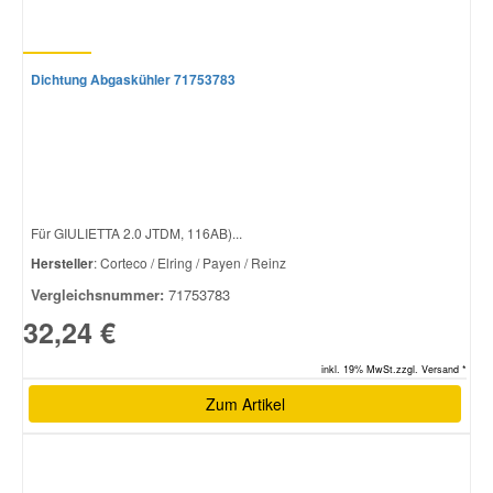
Dichtung Abgaskühler 71753783
Für GIULIETTA 2.0 JTDM, 116AB)...
Hersteller
: Corteco / Elring / Payen / Reinz
Vergleichsnummer:
71753783
32,24 €
inkl. 19% MwSt.zzgl. Versand *
Zum Artikel