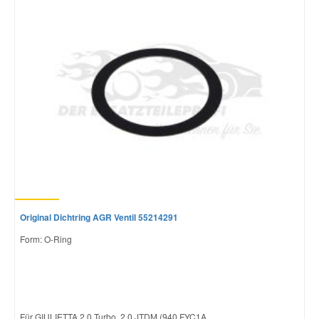
Original Dichtring AGR Ventil 55214291
Form: O-Ring
Für GIULIETTA 2.0 Turbo, 2.0 JTDM (940.FYC1A...