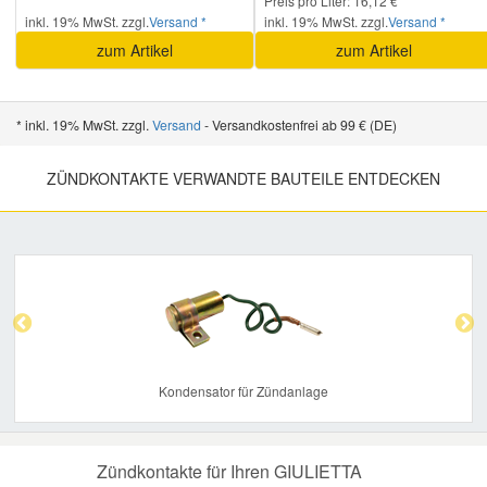
Preis pro Liter: 16,12 €
inkl. 19% MwSt. zzgl.
Versand *
inkl. 19% MwSt. zzgl.
Versand *
zum Artikel
zum Artikel
Smart Ersatzteile
Suzuki Ersatzteile
* inkl. 19% MwSt. zzgl.
Versand
- Versandkostenfrei ab 99 € (DE)
ZÜNDKONTAKTE VERWANDTE BAUTEILE ENTDECKEN
Toyota Ersatzteile
Vauxhall Ersatzteile
Previous
Nex
Volvo Ersatzteile
Kondensator für Zündanlage
Zündkontakte für Ihren GIULIETTA