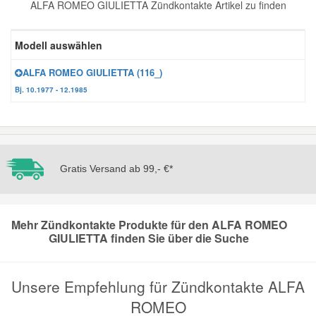
ALFA ROMEO GIULIETTA Zündkontakte Artikel zu finden
Reparatur-Zubehör
Schlüsselgehäuse
Daewoo Ersatzteile
Scheibenreinigung
Modell auswählen
Karosserie Werkzeug
Werkstattbedarf
Daihatsu Ersatzteile
Zündanlage und Glühanlage
ALFA ROMEO GIULIETTA (116_)
Bj. 10.1977 - 12.1985
Winter-Autozubehör
Dodge Ersatzteile
Honda Ersatzteile
Gratis Versand ab 99,- €*
Hyundai Ersatzteile
Mehr Zündkontakte Produkte für den ALFA ROMEO
Jeep Ersatzteile
GIULIETTA finden Sie über die Suche
Kia Ersatzteile
Unsere Empfehlung für Zündkontakte ALFA
ROMEO
Lancia Ersatzteile