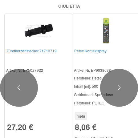
GIULIETTA
Mazda Ersatzteile
Mercedes Ersatzteile
Mini Ersatzteile
Zündkerzenstecker 71713719
Petec Kontaktspray
Mitsubishi Ersatzteile
Artikel Nr. EP5027922
Artikel Nr. EP9038038
Hersteller
: Petec
Nissan Ersatzteile
Inhalt [ml]:
500
Previous
Next
Gebindeart:
Sprühdose
Porsche Ersatzteile
Hersteller:
PETEC
mehr
Seat Ersatzteile
27,20 €
8,06 €
Skoda Ersatzteile