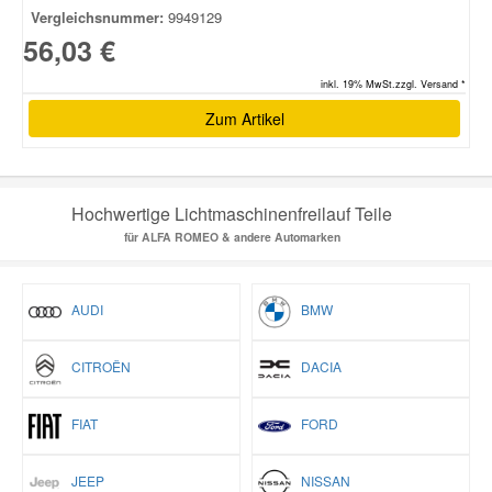
Vergleichsnummer:
9949129
56,03 €
inkl. 19% MwSt.zzgl. Versand *
Zum Artikel
Hochwertige Lichtmaschinenfreilauf Teile
für ALFA ROMEO & andere Automarken
AUDI
BMW
CITROËN
DACIA
FIAT
FORD
JEEP
NISSAN