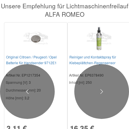
Unsere Empfehlung für Lichtmaschinenfreilauf
ALFA ROMEO
Original Citroen / Peugeot / Opel
Reiniger und Kontaktspray für
Batterie für Handsender 9712E1
Klebeplättchen-Regensensor
Artikel Nr. EP1217354
Artikel Nr. EP6378490
Spannung [V]:
3
Inhalt [ml]:
250
Durchmesser [mm]:
20
Previous
Next
Höhe [mm]:
3,2
3,11 €
16,35 €