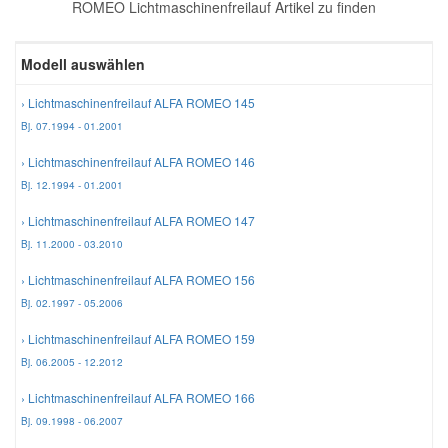
ROMEO Lichtmaschinenfreilauf Artikel zu finden
Reparatur-Zubehör
Schlüsselgehäuse
Daewoo Ersatzteile
Scheibenreinigung
Modell auswählen
Karosserie Werkzeug
Werkstattbedarf
Daihatsu Ersatzteile
Zündanlage und Glühanlage
› Lichtmaschinenfreilauf ALFA ROMEO 145
Bj. 07.1994 - 01.2001
Winter-Autozubehör
Dodge Ersatzteile
› Lichtmaschinenfreilauf ALFA ROMEO 146
Bj. 12.1994 - 01.2001
Honda Ersatzteile
› Lichtmaschinenfreilauf ALFA ROMEO 147
Bj. 11.2000 - 03.2010
Hyundai Ersatzteile
› Lichtmaschinenfreilauf ALFA ROMEO 156
Bj. 02.1997 - 05.2006
Jeep Ersatzteile
› Lichtmaschinenfreilauf ALFA ROMEO 159
Bj. 06.2005 - 12.2012
Kia Ersatzteile
› Lichtmaschinenfreilauf ALFA ROMEO 166
Bj. 09.1998 - 06.2007
Lancia Ersatzteile