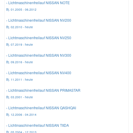
› Lichtmaschinenfreilauf NISSAN NOTE
Bj. 01.2005 - 06.2012
Mazda Ersatzteile
› Lichtmaschinenfreilauf NISSAN NV200
Bj. 02.2010 - heute
Mercedes Ersatzteile
› Lichtmaschinenfreilauf NISSAN NV250
Bj. 07.2019 - heute
Mini Ersatzteile
› Lichtmaschinenfreilauf NISSAN NV300
Bj. 09.2016 - heute
Mitsubishi Ersatzteile
› Lichtmaschinenfreilauf NISSAN NV400
Bj. 11.2011 - heute
Nissan Ersatzteile
› Lichtmaschinenfreilauf NISSAN PRIMASTAR
Porsche Ersatzteile
Bj. 03.2001 - heute
› Lichtmaschinenfreilauf NISSAN QASHQAI
Seat Ersatzteile
Bj. 12.2006 - 04.2014
› Lichtmaschinenfreilauf NISSAN TIIDA
Skoda Ersatzteile
Bj. 05.2004 - 12.2013