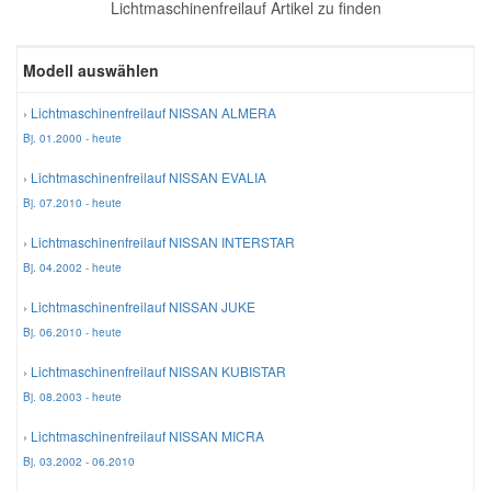
Lichtmaschinenfreilauf Artikel zu finden
Reparatur-Zubehör
Schlüsselgehäuse
Daewoo Ersatzteile
Scheibenreinigung
Modell auswählen
Karosserie Werkzeug
Werkstattbedarf
Daihatsu Ersatzteile
Zündanlage und Glühanlage
› Lichtmaschinenfreilauf NISSAN ALMERA
Bj. 01.2000 - heute
Winter-Autozubehör
Dodge Ersatzteile
› Lichtmaschinenfreilauf NISSAN EVALIA
Bj. 07.2010 - heute
Honda Ersatzteile
› Lichtmaschinenfreilauf NISSAN INTERSTAR
Bj. 04.2002 - heute
Hyundai Ersatzteile
› Lichtmaschinenfreilauf NISSAN JUKE
Bj. 06.2010 - heute
Jeep Ersatzteile
› Lichtmaschinenfreilauf NISSAN KUBISTAR
Bj. 08.2003 - heute
Kia Ersatzteile
› Lichtmaschinenfreilauf NISSAN MICRA
Bj. 03.2002 - 06.2010
Lancia Ersatzteile