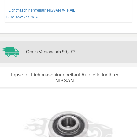
› Lichtmaschinenfreilauf NISSAN X-TRAIL
Smart Ersatzteile
Bj. 03.2007 - 07.2014
Suzuki Ersatzteile
Toyota Ersatzteile
Gratis Versand ab 99,- €*
Vauxhall Ersatzteile
Topseller Lichtmaschinenfreilauf Autoteile für Ihren
NISSAN
Volvo Ersatzteile