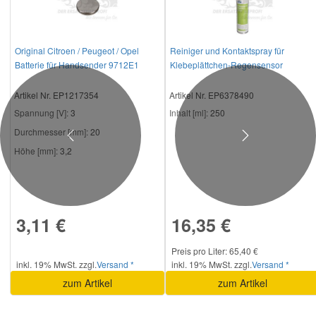
Original Citroen / Peugeot / Opel
Reiniger und Kontaktspray für
Batterie für Handsender 9712E1
Klebeplättchen-Regensensor
Artikel Nr. EP1217354
Artikel Nr. EP6378490
Spannung [V]:
3
Inhalt [ml]:
250
Durchmesser [mm]:
20
Previous
Next
Höhe [mm]:
3,2
3,11 €
16,35 €
Preis pro Liter: 65,40 €
inkl. 19% MwSt. zzgl.
Versand *
inkl. 19% MwSt. zzgl.
Versand *
zum Artikel
zum Artikel