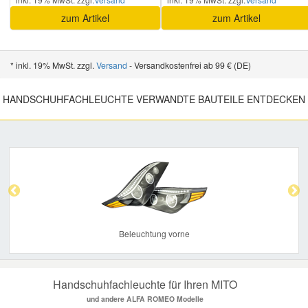
zum Artikel
zum Artikel
Smart Ersatzteile
* inkl. 19% MwSt. zzgl.
Versand
- Versandkostenfrei ab 99 € (DE)
Suzuki Ersatzteile
HANDSCHUHFACHLEUCHTE VERWANDTE BAUTEILE ENTDECKEN
Toyota Ersatzteile
Previous
Nex
Vauxhall Ersatzteile
Volvo Ersatzteile
Beleuchtung vorne
Handschuhfachleuchte für Ihren MITO
und andere ALFA ROMEO Modelle