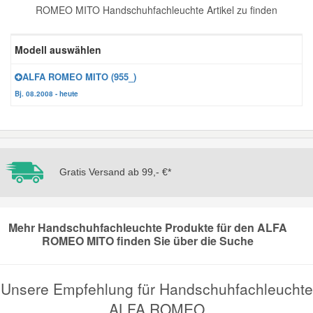
ROMEO MITO Handschuhfachleuchte Artikel zu finden
Reparatur-Zubehör
Schlüsselgehäuse
Daewoo Ersatzteile
Scheibenreinigung
Modell auswählen
Karosserie Werkzeug
Werkstattbedarf
Daihatsu Ersatzteile
Zündanlage und Glühanlage
ALFA ROMEO MITO (955_)
Bj. 08.2008 - heute
Winter-Autozubehör
Dodge Ersatzteile
Honda Ersatzteile
Gratis Versand ab 99,- €*
Hyundai Ersatzteile
Jeep Ersatzteile
Mehr Handschuhfachleuchte Produkte für den ALFA
ROMEO MITO finden Sie über die Suche
Kia Ersatzteile
Unsere Empfehlung für Handschuhfachleuchte
Lancia Ersatzteile
ALFA ROMEO