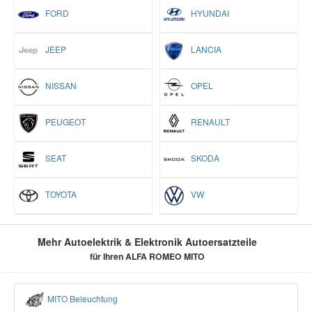
FORD
HYUNDAI
JEEP
LANCIA
NISSAN
OPEL
PEUGEOT
RENAULT
SEAT
SKODA
TOYOTA
VW
Mehr Autoelektrik & Elektronik Autoersatzteile
für Ihren ALFA ROMEO MITO
MITO Beleuchtung