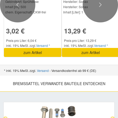
Gebindeart:
Sprühdose
Hersteller
: Sonax
Previous
Next
Inhalt [ml]:
500
Hersteller:
Sonax
chem. Eigenschaft:
CKW-frei
Inhalt [Liter]:
1
3,02 €
13,29 €
Preis pro Liter: 6,04 €
Preis pro Liter: 13,29 €
inkl. 19% MwSt. zzgl.
Versand *
inkl. 19% MwSt. zzgl.
Versand *
zum Artikel
zum Artikel
* inkl. 19% MwSt. zzgl.
Versand
- Versandkostenfrei ab 99 € (DE)
BREMSSATTEL VERWANDTE BAUTEILE ENTDECKEN
Previous
Nex