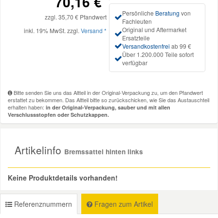
70,16 €
Persönliche
Beratung
von
zzgl. 35,70 € Pfandwert
Mazda Ersatzteile
Fachleuten
Original und Aftermarket
inkl. 19% MwSt. zzgl.
Versand *
Ersatzteile
Versandkostenfrei
ab 99 €
Mercedes Ersatzteile
Über 1.200.000 Teile sofort
verfügbar
Mini Ersatzteile
Bitte senden Sie uns das Altteil in der Original-Verpackung zu, um den Pfandwert
erstattet zu bekommen. Das Altteil bitte so zurückschicken, wie Sie das Austauschteil
Mitsubishi Ersatzteile
erhalten haben:
in der Original-Verpackung, sauber und mit allen
Verschlussstopfen oder Schutzkappen.
Nissan Ersatzteile
Artikelinfo
Bremssattel hinten links
Porsche Ersatzteile
Keine Produktdetails vorhanden!
Seat Ersatzteile
Referenznummern
Fragen zum Artikel
Skoda Ersatzteile