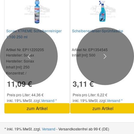
Sonax XTREME Scheibenreiniger
Scheibenenteiser-Sprühflasche
1:100 250 ml
Artikel Nr. EP11220205
Artikel Nr. EP1354545
Hersteller
: Sonax
Inhalt [ml]:
500
Previous
Next
Hersteller:
Sonax
Inhalt [ml]:
250
Konzentrat:
/
11,09 €
3,11 €
Preis pro Liter: 44,36 €
Preis pro Liter: 6,22 €
inkl. 19% MwSt. zzgl.
Versand *
inkl. 19% MwSt. zzgl.
Versand *
zum Artikel
zum Artikel
* inkl. 19% MwSt. zzgl.
Versand
- Versandkostenfrei ab 99 € (DE)