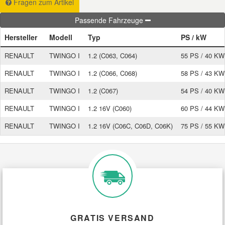
Fragen zum Artikel
Passende Fahrzeuge
Smart Ersatzteile
Hersteller
Modell
Typ
PS / kW
Suzuki Ersatzteile
RENAULT
TWINGO I
1.2 (C063, C064)
55 PS / 40 KW
RENAULT
TWINGO I
1.2 (C066, C068)
58 PS / 43 KW
Toyota Ersatzteile
RENAULT
TWINGO I
1.2 (C067)
54 PS / 40 KW
RENAULT
TWINGO I
1.2 16V (C060)
60 PS / 44 KW
Vauxhall Ersatzteile
RENAULT
TWINGO I
1.2 16V (C06C, C06D, C06K)
75 PS / 55 KW
Volvo Ersatzteile
GRATIS VERSAND