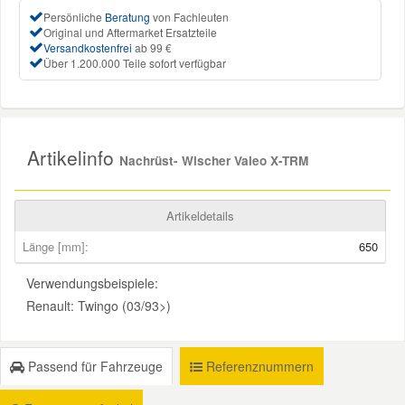
Persönliche
Beratung
von Fachleuten
Original und Aftermarket Ersatzteile
Mazda Ersatzteile
Versandkostenfrei
ab 99 €
Über 1.200.000 Teile sofort verfügbar
Mercedes Ersatzteile
Mini Ersatzteile
Artikelinfo
Nachrüst- Wischer Valeo X-TRM
Mitsubishi Ersatzteile
Artikeldetails
Nissan Ersatzteile
Länge [mm]:
650
Verwendungsbeispiele:
Porsche Ersatzteile
Renault: Twingo (03/93>)
Seat Ersatzteile
Passend für Fahrzeuge
Referenznummern
Skoda Ersatzteile