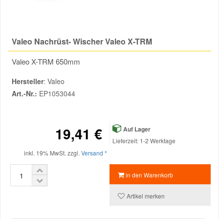
Reparatur-Zubehör
Schlüsselgehäuse
Daewoo Ersatzteile
Scheibenreinigung
Valeo Nachrüst- Wischer Valeo X-TRM
Karosserie Werkzeug
Werkstattbedarf
Daihatsu Ersatzteile
Zündanlage und Glühanlage
Valeo X-TRM 650mm
Winter-Autozubehör
Dodge Ersatzteile
Hersteller
: Valeo
Art.-Nr.:
EP1053044
Honda Ersatzteile
19,41 €
Hyundai Ersatzteile
Auf Lager
Lieferzeit: 1-2 Werktage
inkl. 19% MwSt. zzgl.
Versand *
Jeep Ersatzteile
in den Warenkorb
Kia Ersatzteile
Artikel merken
Lancia Ersatzteile