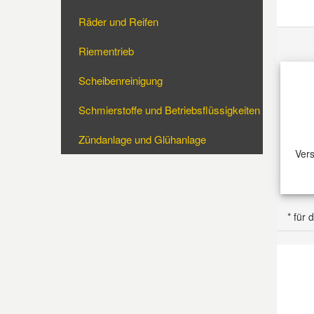
Räder und Reifen
Mazda Ersatzteile
CITRO
Riementrieb
Mercedes Ersatzteile
Scheibenreinigung
Schmierstoffe und Betriebsflüssigkeiten
Mini Ersatzteile
CITRO
Zündanlage und Glühanlage
Mitsubishi Ersatzteile
Vers
Nissan Ersatzteile
FIAT
* für
Porsche Ersatzteile
Seat Ersatzteile
FIAT
Skoda Ersatzteile