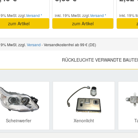
Pritsche/Fahrgestell
Fahrzeugkriterien:
 19% MwSt. zzgl.
Versand *
inkl. 19% MwSt. zzgl.
Versand *
inkl. 19% M
Baujahr ab -
12-2007
zum Artikel
zum Artikel
SCUDO
2.0 D Multijet
120 PS / 88 K
Pritsche/Fahrgestell
 19% MwSt. zzgl.
Versand
- Versandkostenfrei ab 99 € (DE)
Fahrzeugkriterien:
Baujahr ab -
12-2007
RÜCKLEUCHTE VERWANDTE BAUTE
SCUDO
2.0 D Multijet
136 PS / 100
Pritsche/Fahrgestell
KW
Fahrzeugkriterien:
Baujahr ab -
12-2007
Previous
OT
BOXER
2.2 HDi 100
101 PS / 74 K
Pritsche/Fahrgestell
Fahrzeugkriterien:
ab Baujahr (Tag) -
31.12.2007
Scheinwerfer
Xenonlicht
T
OT
BOXER
2.2 HDi 120
120 PS / 88 K
Pritsche/Fahrgestell