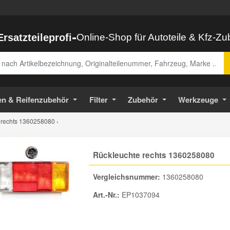
-
Ersatzteileprofi
Online-Shop für Autoteile & Kfz-Z
abe
en & Reifenzubehör
Filter
Zubehör
Werkzeuge
 rechts 1360258080 ›
Rückleuchte rechts 1360258080
Vergleichsnummer:
1360258080
Art.-Nr.:
EP1037094