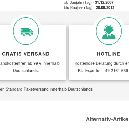
ab Baujahr (Tag) -
31.12.2007
bis Baujahr (Tag) -
28.09.2012
ËN
JUMPER
3.0 HDi 145
146 PS / 107
Pritsche/Fahrgestell
KW
Fahrzeugkriterien:
ab Baujahr (Tag) -
31.12.2007
bis Baujahr (Tag) -
28.09.2012
ËN
GRATIS VERSAND
JUMPER
3.0 HDi 160
HOTLINE
157 PS / 116
Pritsche/Fahrgestell
KW
andkostenfrei* ab 99 € innerhalb
Kostenlose Beratung durch e
Fahrzeugkriterien:
Deutschlands.
Kfz-Experten
+49 2161 639
ab Baujahr (Tag) -
31.12.2007
bis Baujahr (Tag) -
28.09.2012
 den Standard Paketversand innerhalb Deutschlands
DUCATO
100 Multijet 2,2 D
100 PS / 74 K
Pritsche/Fahrgestell
Fahrzeugkriterien:
Baujahr ab -
01-2008
bis Baujahr (Tag) -
28.09.2012
Alternativ-Artike
DUCATO
110 Multijet 2,3 D
113 PS / 83 K