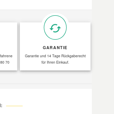
2999
F30DTE (F1CE3481N)
07/10 -
12/13
2999
F1CE0481D (F30DT)
GARANTIE
09/06 -
12/15
rfahrene
Garantie und 14 Tage Rückgaberecht
 80 70
für Ihren Einkauf.
W
2198
4HV
07/06 -
05/11
l:
W
2287
F1AE3481G
10/11 -