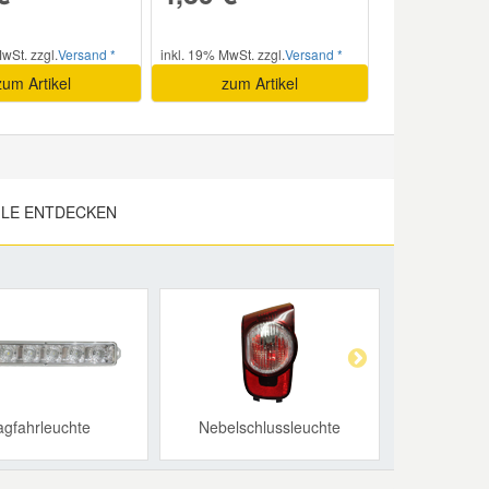
03/16
wSt. zzgl.
Versand *
inkl. 19% MwSt. zzgl.
Versand *
zum Artikel
zum Artikel
W
1997
RHK, RHG
01/07 -
03/16
ILE ENTDECKEN
1997
RHR, DW10BTED4
01/07 -
03/16
Next
W
2198
22DT 100CV
04/06 -
agfahrleuchte
Nebelschlussleuchte
W
2198
22DT 120CV
04/06 -
12/16