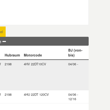
el
ge
BJ (von-
Hubraum
Motorcode
bis)
W
2198
4HV 22DT10CV
04/06 -
W
2198
4HU 22DT 120CV
04/06 -
12/16