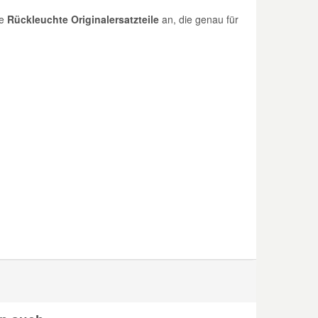
07/14
re
Rückleuchte Originalersatzteile
an, die genau für
W
1956
250 A1.000, 250 A2.000
06/11 -
W
2287
F1AE0481D, F1AGL4114
07/06 -
W
2287
F1AE0481D
03/10 -