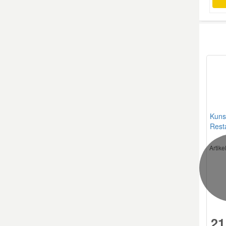
FIAT
FIAT
Kuns
Resta
Artik
FIAT
21
FIAT