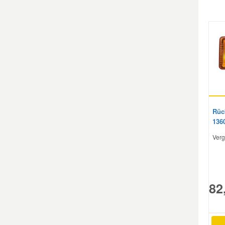
FIAT
FIAT
Rüc
136
Verg
FIAT
82
FIAT