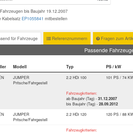
 Fahrzeugen bis Baujahr 19.12.2007
te Kabelsatz
EP1055841
mitbestellen
send für Fahrzeuge
Referenznummern
Fragen zum Artik
Passende Fahrzeu
ller
Modell
Typ
PS / kW
ËN
JUMPER
2.2 HDi 100
101 PS / 74 K
Pritsche/Fahrgestell
Fahrzeugkriterien:
ab Baujahr (Tag) -
31.12.2007
bis Baujahr (Tag) -
28.09.2012
ËN
JUMPER
2.2 HDi 120
120 PS / 88 K
Pritsche/Fahrgestell
Fahrzeugkriterien: