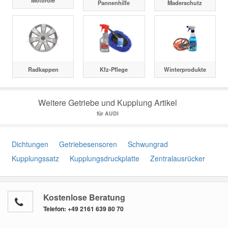
Motoröle
Pannenhilfe
Maderschutz
Radkappen
Kfz-Pflege
Winterprodukte
Weitere Getriebe und Kupplung Artikel
für AUDI
Dichtungen
Getriebesensoren
Schwungrad
Kupplungssatz
Kupplungsdruckplatte
Zentralausrücker
Kostenlose Beratung
Telefon:
+49 2161 639 80 70