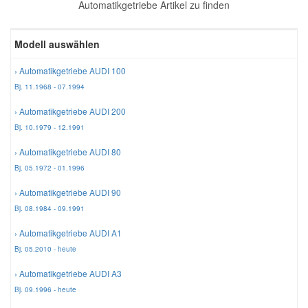
Automatikgetriebe Artikel zu finden
Reparatur-Zubehör
Schlüsselgehäuse
Daewoo Ersatzteile
Scheibenreinigung
Modell auswählen
Karosserie Werkzeug
Werkstattbedarf
Daihatsu Ersatzteile
Zündanlage und Glühanlage
› Automatikgetriebe AUDI 100
Bj. 11.1968 - 07.1994
Winter-Autozubehör
Dodge Ersatzteile
› Automatikgetriebe AUDI 200
Bj. 10.1979 - 12.1991
Honda Ersatzteile
› Automatikgetriebe AUDI 80
Bj. 05.1972 - 01.1996
Hyundai Ersatzteile
› Automatikgetriebe AUDI 90
Bj. 08.1984 - 09.1991
Jeep Ersatzteile
› Automatikgetriebe AUDI A1
Bj. 05.2010 - heute
Kia Ersatzteile
› Automatikgetriebe AUDI A3
Bj. 09.1996 - heute
Lancia Ersatzteile