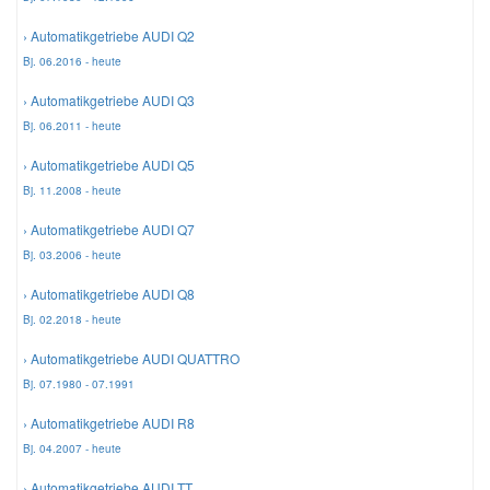
› Automatikgetriebe AUDI Q2
Smart Ersatzteile
Bj. 06.2016 - heute
› Automatikgetriebe AUDI Q3
Suzuki Ersatzteile
Bj. 06.2011 - heute
› Automatikgetriebe AUDI Q5
Toyota Ersatzteile
Bj. 11.2008 - heute
› Automatikgetriebe AUDI Q7
Vauxhall Ersatzteile
Bj. 03.2006 - heute
› Automatikgetriebe AUDI Q8
Volvo Ersatzteile
Bj. 02.2018 - heute
› Automatikgetriebe AUDI QUATTRO
Bj. 07.1980 - 07.1991
› Automatikgetriebe AUDI R8
Bj. 04.2007 - heute
› Automatikgetriebe AUDI TT