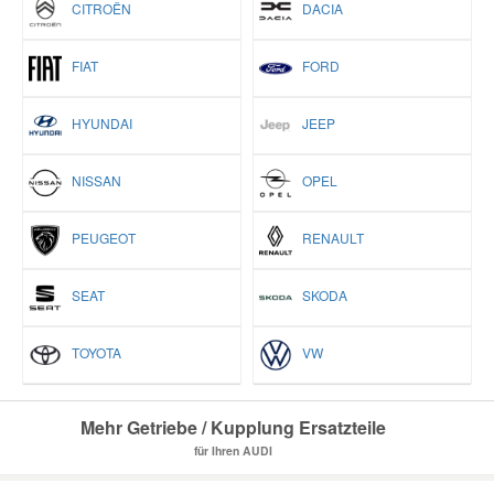
CITROËN
DACIA
FIAT
FORD
HYUNDAI
JEEP
NISSAN
OPEL
PEUGEOT
RENAULT
SEAT
SKODA
TOYOTA
VW
Mehr Getriebe / Kupplung Ersatzteile
für Ihren AUDI