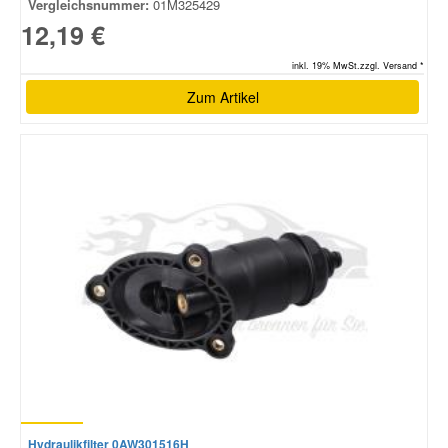
Vergleichsnummer:
01M325429
12,19 €
inkl. 19% MwSt.zzgl. Versand *
Zum Artikel
Hydraulikfilter 0AW301516H