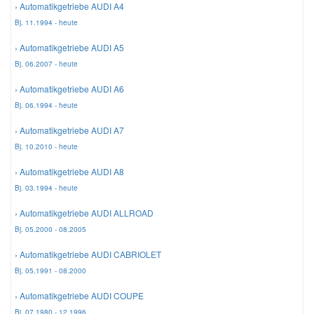
› Automatikgetriebe AUDI A4
Bj. 11.1994 - heute
Mazda Ersatzteile
› Automatikgetriebe AUDI A5
Bj. 06.2007 - heute
Mercedes Ersatzteile
› Automatikgetriebe AUDI A6
Bj. 06.1994 - heute
Mini Ersatzteile
› Automatikgetriebe AUDI A7
Bj. 10.2010 - heute
Mitsubishi Ersatzteile
› Automatikgetriebe AUDI A8
Bj. 03.1994 - heute
Nissan Ersatzteile
› Automatikgetriebe AUDI ALLROAD
Porsche Ersatzteile
Bj. 05.2000 - 08.2005
› Automatikgetriebe AUDI CABRIOLET
Seat Ersatzteile
Bj. 05.1991 - 08.2000
› Automatikgetriebe AUDI COUPE
Skoda Ersatzteile
Bj. 07.1980 - 12.1996