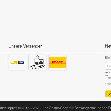
Unsere Versender
New
Blei
*
u
* no
j
tzteileprofi © 2015 - 2026 | Ihr Online-Shop für Schwingarmzubehör Er