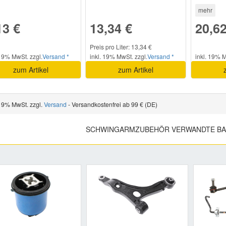
mehr
13 €
13,34 €
20,62
Preis pro Liter: 13,34 €
 19% MwSt. zzgl.
Versand *
inkl. 19% MwSt. zzgl.
Versand *
inkl. 19% M
zum Artikel
zum Artikel
 19% MwSt. zzgl.
Versand
- Versandkostenfrei ab 99 € (DE)
SCHWINGARMZUBEHÖR VERWANDTE BA
Previous