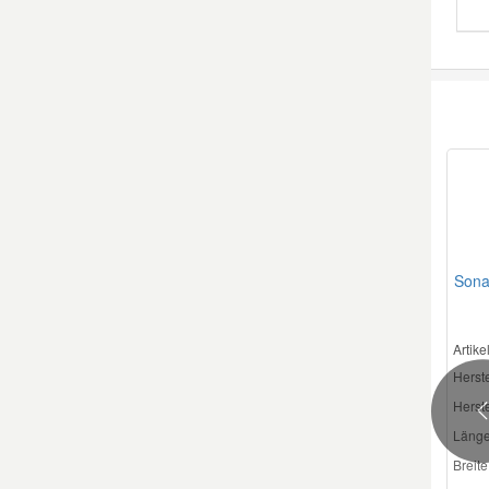
Mazda Ersatzteile
Mercedes Ersatzteile
Mini Ersatzteile
Mitsubishi Ersatzteile
Sona
Nissan Ersatzteile
Artik
Porsche Ersatzteile
Herste
Herste
P
Seat Ersatzteile
Länge
Breite
Skoda Ersatzteile