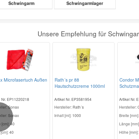
Schwingarm
Schwingarmlager
Unsere Empfehlung für Schwingar
x Microfasertuch Außen
Rath´s pr 88
Condor M
Hautschutzcreme 1000ml
Schutzma
el Nr. EP11220218
Artikel Nr. EP3581954
Artikel Nr.
ller
: Sonax
Hersteller
: Rath´s
Hersteller
:
ller:
Sonax
Inhalt [ml]:
1000
Breite [mm]:
revious
 [cm]:
40
Länge [mm]
 [cm]:
40
Höhe [mm]: