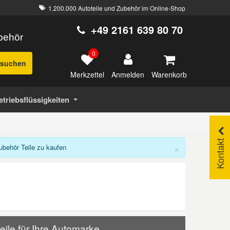
1.200.000 Autoteile und Zubehör im Online-Shop
+49 2161 639 80 70
ubehör
0
suchen
Merkzettel
Warenkorb
Anmelden
etriebsflüssigkeiten
Kontakt
×
ehör Teile zu kaufen
le für Ihre Automarke