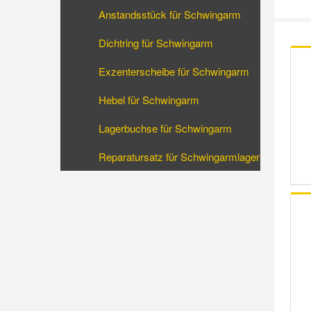
Anstandsstück für Schwingarm
Reparatur-Zubehör
Schlüsselgehäuse
Daewoo Ersatzteile
Scheibenreinigung
Dichtring für Schwingarm
Karosserie Werkzeug
Werkstattbedarf
Daihatsu Ersatzteile
Zündanlage und Glühanlage
Exzenterscheibe für Schwingarm
Hebel für Schwingarm
Winter-Autozubehör
Dodge Ersatzteile
Lagerbuchse für Schwingarm
Honda Ersatzteile
Reparatursatz für Schwingarmlager
Hyundai Ersatzteile
Jeep Ersatzteile
Kia Ersatzteile
Lancia Ersatzteile