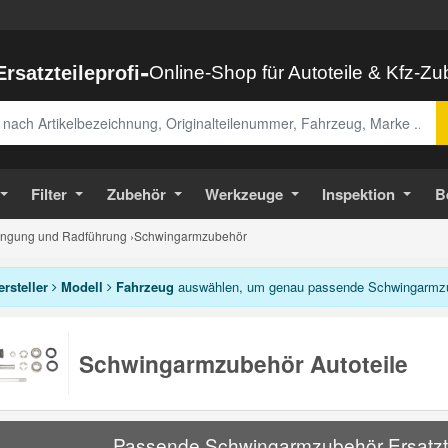
-
Ersatzteileprofi
Online-Shop für Autoteile & Kfz-Z
abe
Filter
Zubehör
Werkzeuge
Inspektion
B
ngung und Radführung
›
Schwingarmzubehör
ersteller
Modell
Fahrzeug
auswählen, um genau passende Schwingarmzub
Schwingarmzubehör Autoteile
Passende Schwingarmzubehör Ersatztei