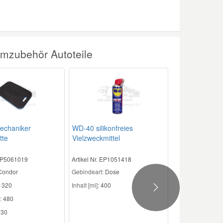
mzubehör Autoteile
echaniker
WD-40 silikonfreies
tte
Vielzweckmittel
 EP5061019
Artikel Nr. EP1051418
 Condor
Gebindeart:
Dose
320
Inhalt [ml]:
400
Next
:
480
30