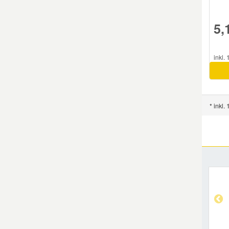
5,
Smart Ersatzteile
Suzuki Ersatzteile
inkl.
Toyota Ersatzteile
* inkl.
Vauxhall Ersatzteile
Volvo Ersatzteile