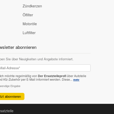
Zündkerzen
Ölfilter
Motoröle
Luftfilter
sletter abonnieren
ben Sie über Neuigkeiten und Angebote informiert.
Ich möchte regelmäßig von
Der Ersatzteileprofi
über Autoteile
nd Kfz-Zubehör per E-Mail informiert werden.
Diese...
mehr
twendige Eingabe
etzt abonnieren
satzteile