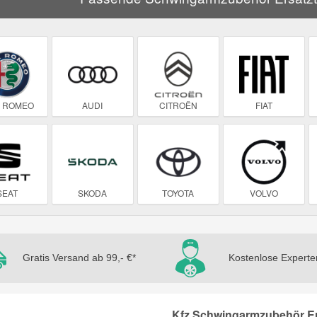
A ROMEO
AUDI
CITROËN
FIAT
SEAT
SKODA
TOYOTA
VOLVO
Gratis Versand ab 99,- €*
Kostenlose Experte
Kfz Schwingarmzubehör Ers