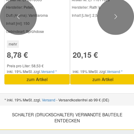
Hersteller
: Petec
Hersteller
: Rath´s
Duft (Aroma):
Vanillaroma
Inhalt [Liter]:
2,5
Previous
Next
Inhalt [ml]:
150
Gebindeart:
Sprühdose
mehr
8,78 €
20,15 €
Preis pro Liter: 58,53 €
inkl. 19% MwSt. zzgl.
Versand *
inkl. 19% MwSt. zzgl.
Versand *
zum Artikel
zum Artikel
* inkl. 19% MwSt. zzgl.
Versand
- Versandkostenfrei ab 99 € (DE)
SCHALTER (DRUCKSCHALTER) VERWANDTE BAUTEILE
ENTDECKEN