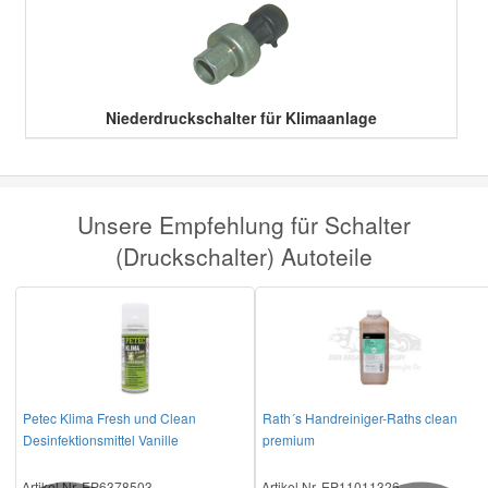
Smart Ersatzteile
Niederdruckschalter für Klimaanlage
Suzuki Ersatzteile
Toyota Ersatzteile
Unsere Empfehlung für Schalter
Vauxhall Ersatzteile
(Druckschalter) Autoteile
Volvo Ersatzteile
Petec Klima Fresh und Clean
Rath´s Handreiniger-Raths clean
Desinfektionsmittel Vanille
premium
Artikel Nr. EP6378503
Artikel Nr. EP11011326