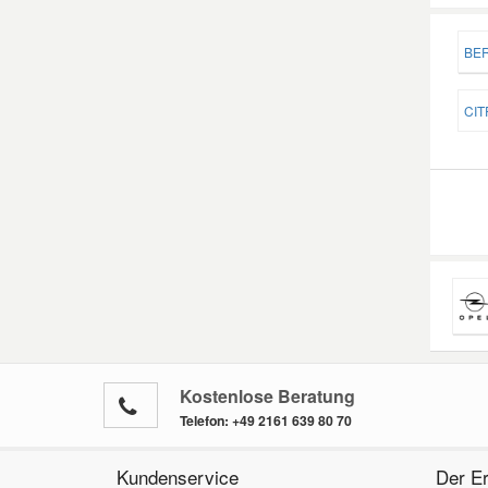
BER
Smart Ersatzteile
CIT
Suzuki Ersatzteile
Toyota Ersatzteile
Vauxhall Ersatzteile
Volvo Ersatzteile
Kostenlose Beratung
Telefon:
+49 2161 639 80 70
Kundenservice
Der Er