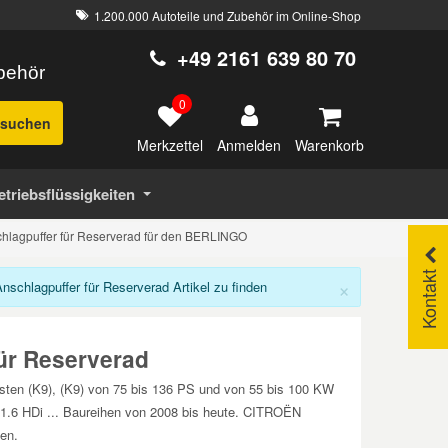
1.200.000 Autoteile und Zubehör im Online-Shop
+49 2161 639 80 70
ubehör
0
suchen
Merkzettel
Warenkorb
Anmelden
etriebsflüssigkeiten
hlagpuffer für Reserverad für den BERLINGO
Kontakt
×
chlagpuffer für Reserverad Artikel zu finden
ür Reserverad
sten (K9), (K9) von 75 bis 136 PS und von 55 bis 100 KW
, 1.6 HDi ... Baureihen von 2008 bis heute. CITROËN
en.