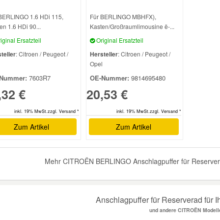
BERLINGO 1.6 HDi 115,
Für BERLINGO MBHFX),
en 1.6 HDi 90...
Kasten/Großraumlimousine ë-...
iginal Ersatzteil
Original Ersatzteil
teller
: Citroen / Peugeot /
Hersteller
: Citroen / Peugeot /
l
Opel
Nummer:
7603R7
OE-Nummer:
9814695480
,32 €
20,53 €
inkl. 19% MwSt.zzgl. Versand *
inkl. 19% MwSt.zzgl. Versand *
Zum Artikel
Zum Artikel
Mehr CITROËN BERLINGO Anschlagpuffer für Reserverad
Anschlagpuffer für Reserverad für
und andere CITROËN Modell