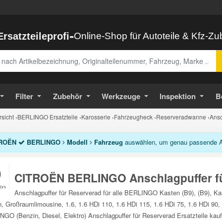
-
Ersatzteileprofi
Online-Shop für Autoteile & Kfz-Z
abe
Filter
Zubehör
Werkzeuge
Inspektion
B
sicht
›
BERLINGO Ersatzteile
›
Karosserie
›
Fahrzeugheck
›
Reserveradwanne
›
Ansc
ROËN
BERLINGO
Modell
Fahrzeug
auswählen, um genau passende Ans
CITROËN BERLINGO Anschlagpuffer f
Anschlagpuffer für Reserverad für alle BERLINGO Kasten (B9), (B9), Ka
, Großraumlimousine, 1.6, 1.6 HDi 110, 1.6 HDi 115, 1.6 HDi 75, 1.6 HDi 90
GO (Benzin, Diesel, Elektro) Anschlagpuffer für Reserverad Ersatzteile kauf