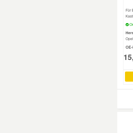
Für 
Mazda Ersatzteile
Kast
Or
Mercedes Ersatzteile
Hers
Ope
Mini Ersatzteile
OE-
15
Mitsubishi Ersatzteile
Nissan Ersatzteile
Porsche Ersatzteile
Seat Ersatzteile
Skoda Ersatzteile