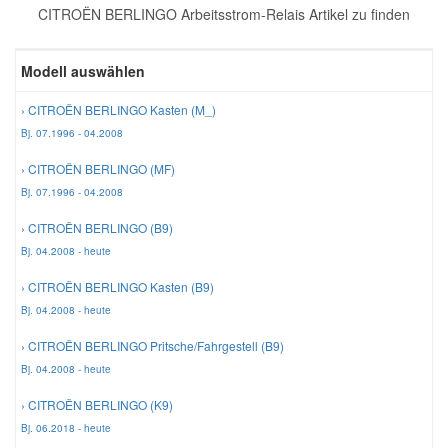
CITROËN BERLINGO Arbeitsstrom-Relais Artikel zu finden
Reparatur-Zubehör
Schlüsselgehäuse
Daewoo Ersatzteile
Scheibenreinigung
Modell auswählen
Karosserie Werkzeug
Werkstattbedarf
Daihatsu Ersatzteile
Zündanlage und Glühanlage
› CITROËN BERLINGO Kasten (M_)
Bj. 07.1996 - 04.2008
Winter-Autozubehör
Dodge Ersatzteile
› CITROËN BERLINGO (MF)
Bj. 07.1996 - 04.2008
Honda Ersatzteile
› CITROËN BERLINGO (B9)
Bj. 04.2008 - heute
Hyundai Ersatzteile
› CITROËN BERLINGO Kasten (B9)
Bj. 04.2008 - heute
Jeep Ersatzteile
› CITROËN BERLINGO Pritsche/Fahrgestell (B9)
Bj. 04.2008 - heute
Kia Ersatzteile
› CITROËN BERLINGO (K9)
Bj. 06.2018 - heute
Lancia Ersatzteile