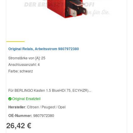
Smart Ersatzteile
Suzuki Ersatzteile
Original Relais, Arbeitsstrom 9807972380
Toyota Ersatzteile
Stromstärke von [A]: 25
Anschlussanzahl: 4
Vauxhall Ersatzteile
Farbe: schwarz
Volvo Ersatzteile
Für BERLINGO Kasten 1.5 BlueHDi 75, ECYHZR)...
Original Ersatzteil
Hersteller
: Citroen / Peugeot / Opel
OE-Nummer:
9807972380
26,42 €