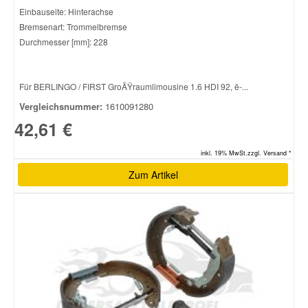
Einbauseite: Hinterachse
Bremsenart: Trommelbremse
Smart Ersatzteile
Durchmesser [mm]: 228
Suzuki Ersatzteile
Für BERLINGO / FIRST GroÃŸraumlimousine 1.6 HDI 92, ë-...
Vergleichsnummer:
1610091280
Toyota Ersatzteile
42,61 €
Vauxhall Ersatzteile
inkl. 19% MwSt.zzgl. Versand *
Zum Artikel
Volvo Ersatzteile