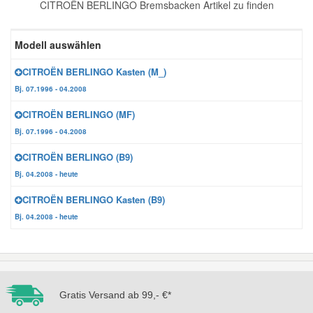
CITROËN BERLINGO Bremsbacken Artikel zu finden
Reparatur-Zubehör
Schlüsselgehäuse
Daewoo Ersatzteile
Scheibenreinigung
Modell auswählen
Karosserie Werkzeug
Werkstattbedarf
Daihatsu Ersatzteile
Zündanlage und Glühanlage
CITROËN BERLINGO Kasten (M_)
Bj. 07.1996 - 04.2008
Winter-Autozubehör
Dodge Ersatzteile
CITROËN BERLINGO (MF)
Bj. 07.1996 - 04.2008
Honda Ersatzteile
CITROËN BERLINGO (B9)
Bj. 04.2008 - heute
Hyundai Ersatzteile
CITROËN BERLINGO Kasten (B9)
Bj. 04.2008 - heute
Jeep Ersatzteile
Kia Ersatzteile
Gratis Versand ab 99,- €*
Lancia Ersatzteile