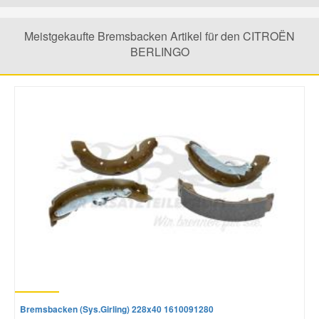
Mazda Ersatzteile
Meistgekaufte Bremsbacken Artikel für den CITROËN
BERLINGO
Mercedes Ersatzteile
Mini Ersatzteile
Mitsubishi Ersatzteile
Nissan Ersatzteile
Porsche Ersatzteile
Seat Ersatzteile
Bremsbacken (Sys.Girling) 228x40 1610091280
Skoda Ersatzteile