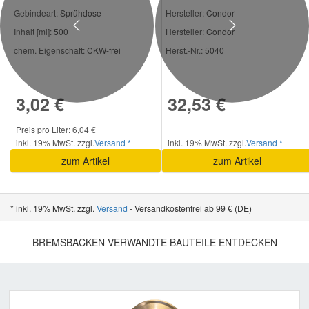
Gebindeart:
Sprühdose
Hersteller
: Condor
Previous
Next
Inhalt [ml]:
500
Hersteller:
Condor
chem. Eigenschaft:
CKW-frei
Herst.-Nr.:
5040
3,02 €
32,53 €
Preis pro Liter: 6,04 €
inkl. 19% MwSt. zzgl.
Versand *
inkl. 19% MwSt. zzgl.
Versand *
zum Artikel
zum Artikel
* inkl. 19% MwSt. zzgl.
Versand
- Versandkostenfrei ab 99 € (DE)
BREMSBACKEN VERWANDTE BAUTEILE ENTDECKEN
Previous
Nex