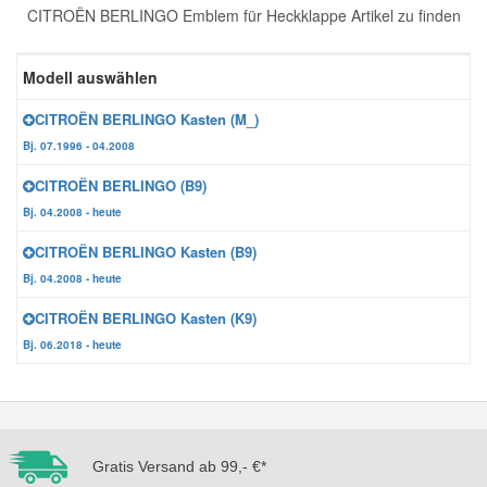
CITROËN BERLINGO Emblem für Heckklappe Artikel zu finden
Reparatur-Zubehör
Schlüsselgehäuse
Daewoo Ersatzteile
Scheibenreinigung
Modell auswählen
Karosserie Werkzeug
Werkstattbedarf
Daihatsu Ersatzteile
Zündanlage und Glühanlage
CITROËN BERLINGO Kasten (M_)
Bj. 07.1996 - 04.2008
Winter-Autozubehör
Dodge Ersatzteile
CITROËN BERLINGO (B9)
Bj. 04.2008 - heute
Honda Ersatzteile
CITROËN BERLINGO Kasten (B9)
Bj. 04.2008 - heute
Hyundai Ersatzteile
CITROËN BERLINGO Kasten (K9)
Bj. 06.2018 - heute
Jeep Ersatzteile
Kia Ersatzteile
Gratis Versand ab 99,- €*
Lancia Ersatzteile