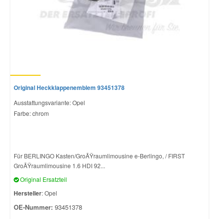
Original Heckklappenemblem 93451378
Ausstattungsvariante: Opel
Farbe: chrom
Für BERLINGO Kasten/GroÃŸraumlimousine e-Berlingo, / FIRST
GroÃŸraumlimousine 1.6 HDI 92...
Original Ersatzteil
Hersteller
: Opel
OE-Nummer:
93451378