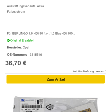
Ausstattungsvariante: Astra
Farbe: chrom
Smart Ersatzteile
Suzuki Ersatzteile
Für BERLINGO 1.6 HDi 90 4x4, 1.6 BlueHDi 100...
Original Ersatzteil
Toyota Ersatzteile
Hersteller
: Opel
OE-Nummer:
13315549
Vauxhall Ersatzteile
36,70 €
Volvo Ersatzteile
inkl. 19% MwSt.zzgl. Versand *
Zum Artikel