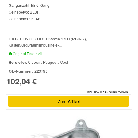
Ganganzahl: für 5. Gang
Getriebetyp: BE3R
Getriebetyp : BE4R
Für BERLINGO / FIRST Kasten 1.9 D (MBDJY),
Kasten/Großraumlimousine ë-...
Original Ersatzteil
Hersteller
: Citroen / Peugeot / Opel
OE-Nummer:
220795
102,04 €
inkl. 19% MwSt. Gratis Versand *
Zum Artikel