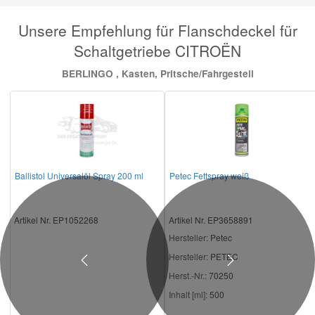
Unsere Empfehlung für Flanschdeckel für
Schaltgetriebe CITROËN
BERLINGO , Kasten, Pritsche/Fahrgestell
Ballistol Universalöl Spray 200 ml
Petec Fettspray weiß
Artikel Nr. EP1052268
Artikel Nr. EP3658891
Hersteller
: Petec
Hersteller:
PETEC
Previous
Next
Herst.-Nr.:
70250
Inhalt [ml]:
500