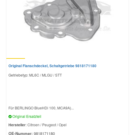
Smart Ersatzteile
Suzuki Ersatzteile
Toyota Ersatzteile
Original Flanschdeckel, Schaltgetriebe 9818171180
Vauxhall Ersatzteile
Getriebetyp: ML6C / MLGU / STT
Volvo Ersatzteile
Für BERLINGO BlueHDi 100, MCA9A)...
Original Ersatzteil
Hersteller
: Citroen / Peugeot / Opel
OE-Nummer:
9818171180