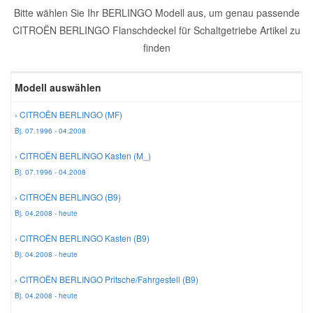
Bitte wählen Sie Ihr BERLINGO Modell aus, um genau passende
Reparatur-Zubehör
Schlüsselgehäuse
Daewoo Ersatzteile
CITROËN BERLINGO Flanschdeckel für Schaltgetriebe Artikel zu
Scheibenreinigung
finden
Karosserie Werkzeug
Werkstattbedarf
Daihatsu Ersatzteile
Zündanlage und Glühanlage
Modell auswählen
Winter-Autozubehör
Dodge Ersatzteile
› CITROËN BERLINGO (MF)
Bj. 07.1996 - 04.2008
Honda Ersatzteile
› CITROËN BERLINGO Kasten (M_)
Bj. 07.1996 - 04.2008
Hyundai Ersatzteile
› CITROËN BERLINGO (B9)
Bj. 04.2008 - heute
Jeep Ersatzteile
› CITROËN BERLINGO Kasten (B9)
Bj. 04.2008 - heute
Kia Ersatzteile
› CITROËN BERLINGO Pritsche/Fahrgestell (B9)
Bj. 04.2008 - heute
Lancia Ersatzteile