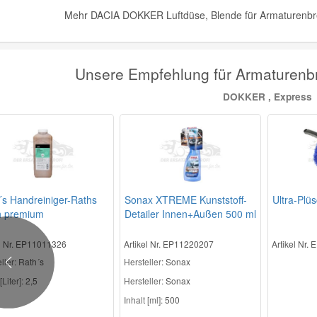
Mehr DACIA DOKKER Luftdüse, Blende für Armaturenbret
Unsere Empfehlung für Armaturenbr
DOKKER , Express
´s Handreiniger-Raths
Sonax XTREME Kunststoff-
Ultra-Plü
n premium
Detailer Innen+Außen 500 ml
el Nr. EP11011326
Artikel Nr. EP11220207
Artikel Nr.
ller
: Rath´s
Hersteller
: Sonax
Previous
[Liter]:
2,5
Hersteller:
Sonax
Inhalt [ml]:
500