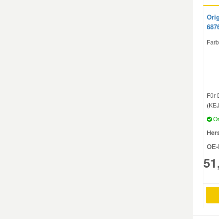
Orig
Mazda Ersatzteile
687
Farb
Mercedes Ersatzteile
Mini Ersatzteile
Für 
Mitsubishi Ersatzteile
(KEJ
Or
Nissan Ersatzteile
Hers
OE-
51
Porsche Ersatzteile
Seat Ersatzteile
Skoda Ersatzteile