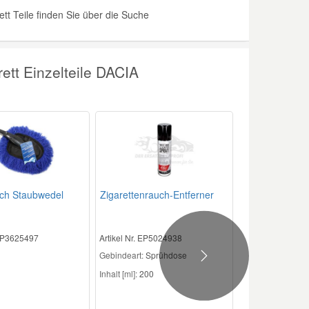
t Teile finden Sie über die Suche
ett Einzelteile DACIA
sch Staubwedel
Zigarettenrauch-Entferner
 EP3625497
Artikel Nr. EP5024938
Gebindeart:
Sprühdose
Next
Inhalt [ml]:
200