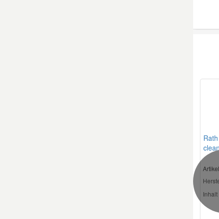
Smart Ersatzteile
Suzuki Ersatzteile
Toyota Ersatzteile
Vauxhall Ersatzteile
Volvo Ersatzteile
Rath
clea
Artik
Herste
Inhalt 