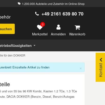
1.200.000 Autoteile und Zubehör im Online-Shop
+49 2161 639 80 70
ubehör
0
suchen
Merkzettel
Warenkorb
Anmelden
etriebsflüssigkeiten
eile für den DOKKER
Kontakt
×
brett Einzelteile Artikel zu finden
eile
PS und von 55 bis 96 KW Kombi, Kasten 1.2 TCe, 1.3 TCe
 heute. DACIA DOKKER (Benzin, Diesel, Benzin/Autogas