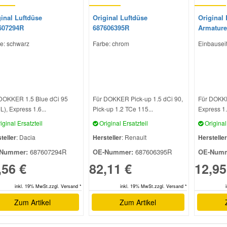
inal Luftdüse
Original Luftdüse
Original 
607294R
687606395R
Armature
e: schwarz
Farbe: chrom
Einbauseit
DOKKER 1.5 Blue dCi 95
Für DOKKER Pick-up 1.5 dCi 90,
Für DOKKE
L), Express 1.6...
Pick-up 1.2 TCe 115...
Express 1.
iginal Ersatzteil
Original Ersatzteil
Original 
teller
: Dacia
Hersteller
: Renault
Hersteller
Nummer:
687607294R
OE-Nummer:
687606395R
OE-Numm
,56 €
82,11 €
12,95
inkl. 19% MwSt.zzgl. Versand *
inkl. 19% MwSt.zzgl. Versand *
Zum Artikel
Zum Artikel