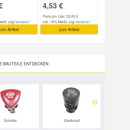
€
4,53 €
Preis pro Liter: 22,65 €
wSt. zzgl.
Versand *
inkl. 19% MwSt. zzgl.
Versand *
zum Artikel
zum Artikel
E BAUTEILE ENTDECKEN
Next
Schalter
Startknopf