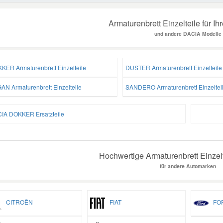
Armaturenbrett Einzelteile für
und andere DACIA Modelle
KER Armaturenbrett Einzelteile
DUSTER Armaturenbrett Einzelteile
AN Armaturenbrett Einzelteile
SANDERO Armaturenbrett Einzeltei
IA DOKKER Ersatzteile
Hochwertige Armaturenbrett Einzelt
für andere Automarken
CITROËN
FIAT
FO