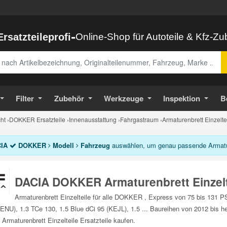
-
Ersatzteileprofi
Online-Shop für Autoteile & Kfz-Z
abe
Filter
Zubehör
Werkzeuge
Inspektion
B
ht
›
DOKKER Ersatzteile
›
Innenausstattung
›
Fahrgastraum
›
Armaturenbrett Einzelt
IA
DOKKER
Modell
Fahrzeug
auswählen, um genau passende Armaturen
DACIA DOKKER Armaturenbrett Einzelt
Armaturenbrett Einzelteile für alle DOKKER , Express von 75 bis 131 
ENU), 1.3 TCe 130, 1.5 Blue dCi 95 (KEJL), 1.5 ... Baureihen von 2012 bis
 Armaturenbrett Einzelteile Ersatzteile kaufen.