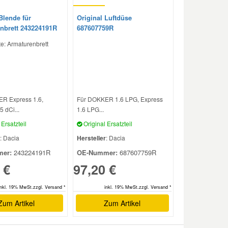
Blende für
Original Luftdüse
nbrett 243224191R
687607759R
e: Armaturenbrett
R Express 1.6,
Für DOKKER 1.6 LPG, Express
5 dCi...
1.6 LPG...
Ersatzteil
Original Ersatzteil
: Dacia
Hersteller
: Dacia
er:
243224191R
OE-Nummer:
687607759R
 €
97,20 €
inkl. 19% MwSt.zzgl. Versand *
inkl. 19% MwSt.zzgl. Versand *
Zum Artikel
Zum Artikel