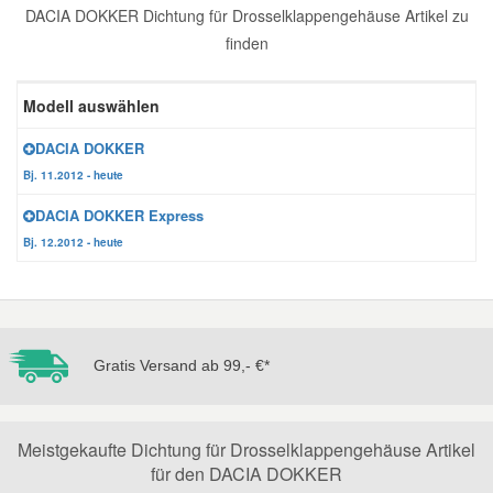
DACIA DOKKER Dichtung für Drosselklappengehäuse Artikel zu
Reparatur-Zubehör
Schlüsselgehäuse
Daewoo Ersatzteile
finden
Scheibenreinigung
Karosserie Werkzeug
Werkstattbedarf
Daihatsu Ersatzteile
Modell auswählen
Zündanlage und Glühanlage
DACIA DOKKER
Winter-Autozubehör
Dodge Ersatzteile
Bj. 11.2012 - heute
DACIA DOKKER Express
Honda Ersatzteile
Bj. 12.2012 - heute
Hyundai Ersatzteile
Jeep Ersatzteile
Gratis Versand ab 99,- €*
Kia Ersatzteile
Meistgekaufte Dichtung für Drosselklappengehäuse Artikel
für den DACIA DOKKER
Lancia Ersatzteile