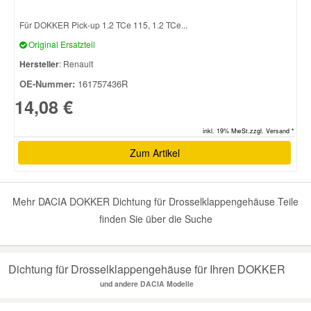
Für DOKKER Pick-up 1.2 TCe 115, 1.2 TCe...
Smart Ersatzteile
Original Ersatzteil
Hersteller
: Renault
Suzuki Ersatzteile
OE-Nummer:
161757436R
14,08 €
Toyota Ersatzteile
inkl. 19% MwSt.zzgl. Versand *
Zum Artikel
Vauxhall Ersatzteile
Volvo Ersatzteile
Mehr DACIA DOKKER Dichtung für Drosselklappengehäuse Teile
finden Sie über die Suche
Dichtung für Drosselklappengehäuse für Ihren DOKKER
und andere DACIA Modelle