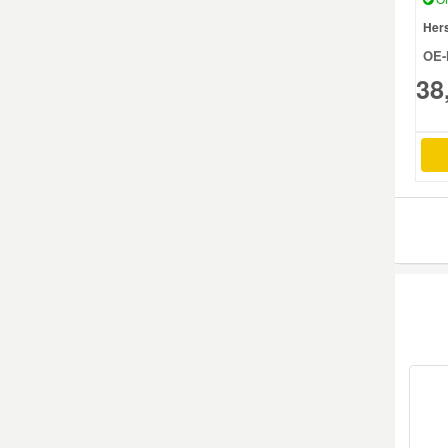
Hers
Mazda Ersatzteile
OE-
38
Mercedes Ersatzteile
Mini Ersatzteile
Mitsubishi Ersatzteile
Nissan Ersatzteile
Porsche Ersatzteile
Seat Ersatzteile
Skoda Ersatzteile