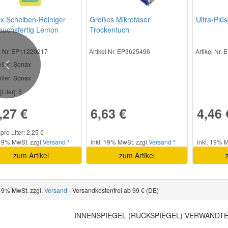
x Scheiben-Reiniger
Großes Mikrofaser
Ultra-Plü
auchsfertig Lemon
Trockentuch
 5 l
el Nr. EP11220217
Artikel Nr. EP3625496
Artikel Nr.
ller
: Sonax
Previous
ller:
Sonax
[Liter]:
5
,27 €
6,63 €
4,46 
pro Liter: 2,25 €
 19% MwSt. zzgl.
Versand *
inkl. 19% MwSt. zzgl.
Versand *
inkl. 19% M
zum Artikel
zum Artikel
 19% MwSt. zzgl.
Versand
- Versandkostenfrei ab 99 € (DE)
INNENSPIEGEL (RÜCKSPIEGEL) VERWANDT