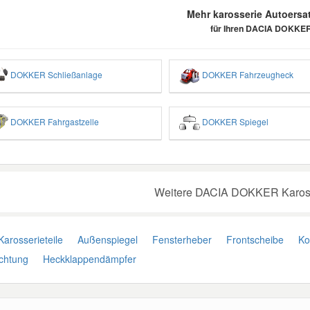
Mehr karosserie Autoersat
für Ihren DACIA DOKKE
DOKKER Schließanlage
DOKKER Fahrzeugheck
DOKKER Fahrgastzelle
DOKKER Spiegel
Weitere DACIA DOKKER Karosse
Karosserieteile
Außenspiegel
Fensterheber
Frontscheibe
Kot
chtung
Heckklappendämpfer