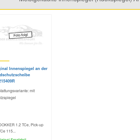
inal Innenspiegel an der
dschutzscheibe
215409R
tattungsvariante: mit
tzspiegel
DOKKER 1.2 TCe, Pick-up
TCe 115...
iginal Ersatzteil