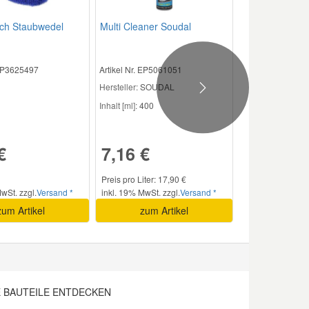
sch Staubwedel
Multi Cleaner Soudal
 EP3625497
Artikel Nr. EP5061051
Hersteller:
SOUDAL
Next
Inhalt [ml]:
400
€
7,16 €
Preis pro Liter: 17,90 €
wSt. zzgl.
Versand *
inkl. 19% MwSt. zzgl.
Versand *
zum Artikel
zum Artikel
E BAUTEILE ENTDECKEN