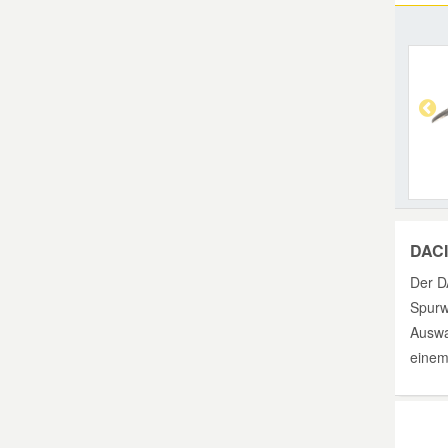
DACI
Der D
Spurw
Auswa
einem