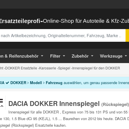
-
Ersatzteileprofi
Online-Shop für Autoteile & Kfz-Z
abe
en & Reifenzubehör
Filter
Zubehör
Werkzeuge
ht
›
DOKKER Ersatzteile
›
Karosserie
›
Spiegel
›
Innenspiegel für den DOKKER
IA
DOKKER
Modell
Fahrzeug
auswählen, um genau passende Innenspi
DACIA DOKKER Innenspiegel
(Rückspiegel)
Innenspiegel für alle DOKKER , Express von 75 bis 131 PS und von 55
e 130, 1.5 Blue dCi 95 (KEJL), 1.5 ... Baureihen von 2012 bis heute. DACI
piegel (Rückspiegel) Ersatzteile kaufen.