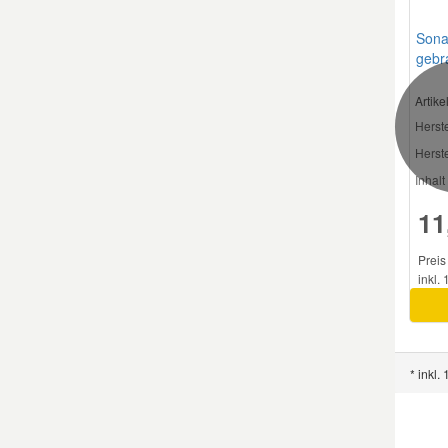
Sona
Smart Ersatzteile
gebr
Rocks
Artik
Suzuki Ersatzteile
Herste
Herste
Toyota Ersatzteile
Inhalt 
11
Vauxhall Ersatzteile
Preis 
Volvo Ersatzteile
inkl.
* inkl.