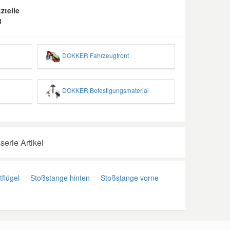
zteile
R
DOKKER Fahrzeugfront
DOKKER Befestigungsmaterial
rie Artikel
flügel
Stoßstange hinten
Stoßstange vorne