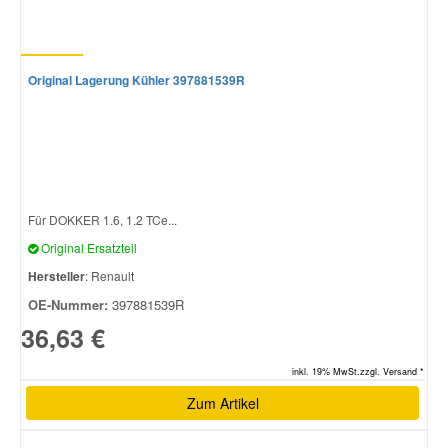
Original Lagerung Kühler 397881539R
Für DOKKER 1.6, 1.2 TCe...
Original Ersatzteil
Hersteller
: Renault
OE-Nummer:
397881539R
36,63 €
inkl. 19% MwSt.zzgl. Versand *
Zum Artikel