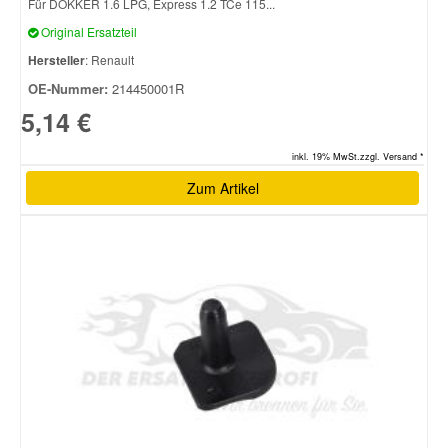
Für DOKKER 1.6 LPG, Express 1.2 TCe 115...
Original Ersatzteil
Smart Ersatzteile
Hersteller
: Renault
OE-Nummer:
214450001R
Suzuki Ersatzteile
5,14 €
inkl. 19% MwSt.zzgl. Versand *
Toyota Ersatzteile
Zum Artikel
Vauxhall Ersatzteile
Volvo Ersatzteile