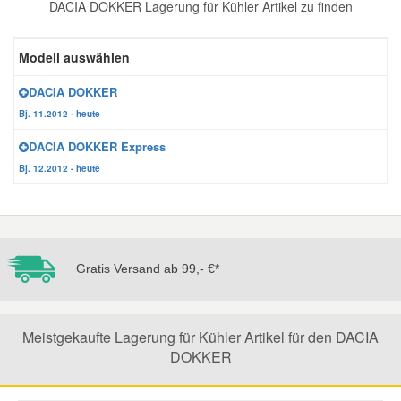
DACIA DOKKER Lagerung für Kühler Artikel zu finden
Reparatur-Zubehör
Schlüsselgehäuse
Daewoo Ersatzteile
Scheibenreinigung
Modell auswählen
Karosserie Werkzeug
Werkstattbedarf
Daihatsu Ersatzteile
Zündanlage und Glühanlage
DACIA DOKKER
Bj. 11.2012 - heute
Winter-Autozubehör
Dodge Ersatzteile
DACIA DOKKER Express
Bj. 12.2012 - heute
Honda Ersatzteile
Hyundai Ersatzteile
Gratis Versand ab 99,- €*
Jeep Ersatzteile
Meistgekaufte Lagerung für Kühler Artikel für den DACIA
Kia Ersatzteile
DOKKER
Lancia Ersatzteile