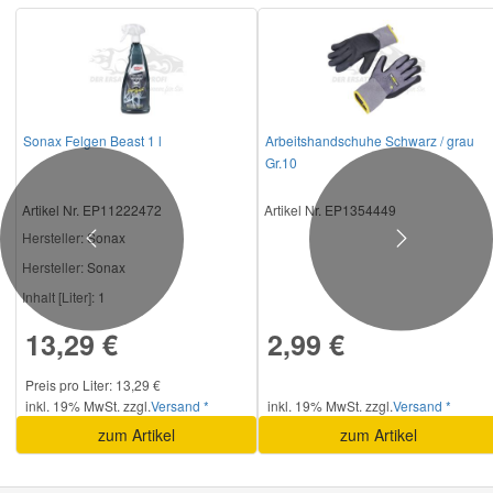
Sonax Felgen Beast 1 l
Arbeitshandschuhe Schwarz / grau
Gr.10
Artikel Nr. EP11222472
Artikel Nr. EP1354449
Hersteller
: Sonax
Previous
Next
Hersteller:
Sonax
Inhalt [Liter]:
1
13,29 €
2,99 €
Preis pro Liter: 13,29 €
inkl. 19% MwSt. zzgl.
Versand *
inkl. 19% MwSt. zzgl.
Versand *
zum Artikel
zum Artikel