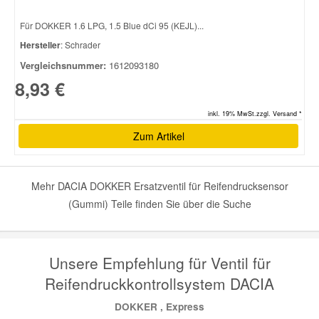
Für DOKKER 1.6 LPG, 1.5 Blue dCi 95 (KEJL)...
Smart Ersatzteile
Hersteller
: Schrader
Vergleichsnummer:
1612093180
Suzuki Ersatzteile
8,93 €
inkl. 19% MwSt.zzgl. Versand *
Toyota Ersatzteile
Zum Artikel
Vauxhall Ersatzteile
Mehr DACIA DOKKER Ersatzventil für Reifendrucksensor
Volvo Ersatzteile
(Gummi) Teile finden Sie über die Suche
Unsere Empfehlung für Ventil für
Reifendruckkontrollsystem DACIA
DOKKER , Express