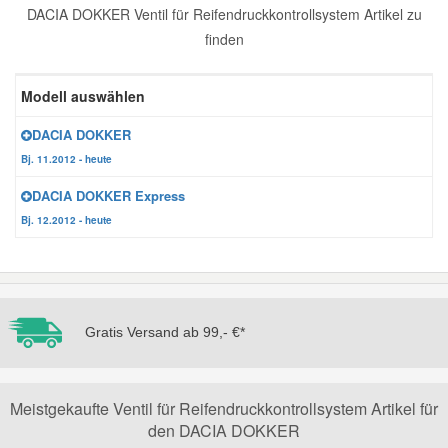
DACIA DOKKER Ventil für Reifendruckkontrollsystem Artikel zu
Reparatur-Zubehör
Schlüsselgehäuse
Daewoo Ersatzteile
finden
Scheibenreinigung
Karosserie Werkzeug
Werkstattbedarf
Daihatsu Ersatzteile
Modell auswählen
Zündanlage und Glühanlage
DACIA DOKKER
Winter-Autozubehör
Dodge Ersatzteile
Bj. 11.2012 - heute
DACIA DOKKER Express
Honda Ersatzteile
Bj. 12.2012 - heute
Hyundai Ersatzteile
Jeep Ersatzteile
Gratis Versand ab 99,- €*
Kia Ersatzteile
Meistgekaufte Ventil für Reifendruckkontrollsystem Artikel für
den DACIA DOKKER
Lancia Ersatzteile