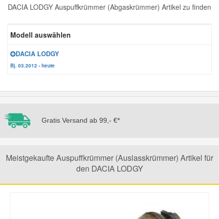
DACIA LODGY Auspuffkrümmer (Abgaskrümmer) Artikel zu finden
Reparatur-Zubehör
Schlüsselgehäuse
Daewoo Ersatzteile
Scheibenreinigung
Modell auswählen
Karosserie Werkzeug
Werkstattbedarf
Daihatsu Ersatzteile
Zündanlage und Glühanlage
DACIA LODGY
Bj. 03.2012 - heute
Winter-Autozubehör
Dodge Ersatzteile
Honda Ersatzteile
Gratis Versand ab 99,- €*
Hyundai Ersatzteile
Jeep Ersatzteile
Meistgekaufte Auspuffkrümmer (Auslasskrümmer) Artikel für
den DACIA LODGY
Kia Ersatzteile
Lancia Ersatzteile