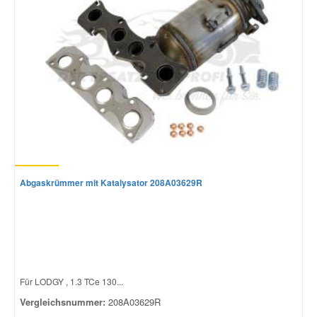
Mazda Ersatzteile
Mercedes Ersatzteile
Mini Ersatzteile
Mitsubishi Ersatzteile
Abgaskrümmer mit Katalysator 208A03629R
Nissan Ersatzteile
Porsche Ersatzteile
Seat Ersatzteile
Für LODGY , 1.3 TCe 130...
Vergleichsnummer:
208A03629R
Skoda Ersatzteile