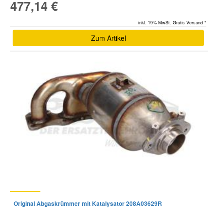
477,14 €
inkl. 19% MwSt. Gratis Versand *
Smart Ersatzteile
Zum Artikel
Suzuki Ersatzteile
Toyota Ersatzteile
Vauxhall Ersatzteile
Volvo Ersatzteile
Original Abgaskrümmer mit Katalysator 208A03629R