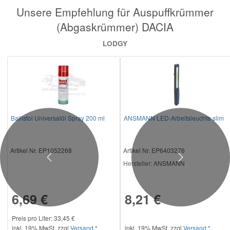
Unsere Empfehlung für Auspuffkrümmer
(Abgaskrümmer) DACIA
LODGY
Ballistol Universalöl Spray 200 ml
ANSMANN LED-Arbeitsleuchte slim
Artikel Nr. EP1052268
Artikel Nr. EP6403276
Previous
Next
Hersteller
: ANSMANN
6,69 €
8,21 €
Preis pro Liter: 33,45 €
inkl. 19% MwSt. zzgl.
Versand *
inkl. 19% MwSt. zzgl.
Versand *