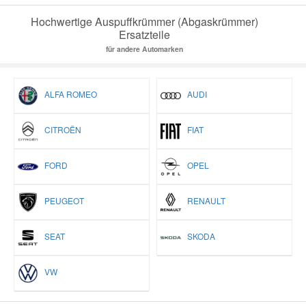
Hochwertige Auspuffkrümmer (Abgaskrümmer)
Ersatzteile
für andere Automarken
ALFA ROMEO
AUDI
CITROËN
FIAT
FORD
OPEL
PEUGEOT
RENAULT
SEAT
SKODA
VW