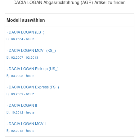
DACIA LOGAN Abgasrückführung (AGR) Artikel zu finden
Reparatur-Zubehör
Schlüsselgehäuse
Daewoo Ersatzteile
Scheibenreinigung
Modell auswählen
Karosserie Werkzeug
Werkstattbedarf
Daihatsu Ersatzteile
Zündanlage und Glühanlage
› DACIA LOGAN (LS_)
Bj. 09.2004 - heute
Winter-Autozubehör
Dodge Ersatzteile
› DACIA LOGAN MCV I (KS_)
Bj. 02.2007 - 02.2013
Honda Ersatzteile
› DACIA LOGAN Pick-up (US_)
Bj. 03.2008 - heute
Hyundai Ersatzteile
› DACIA LOGAN Express (FS_)
Bj. 03.2009 - heute
Jeep Ersatzteile
› DACIA LOGAN II
Bj. 10.2012 - heute
Kia Ersatzteile
› DACIA LOGAN MCV II
Bj. 02.2013 - heute
Lancia Ersatzteile