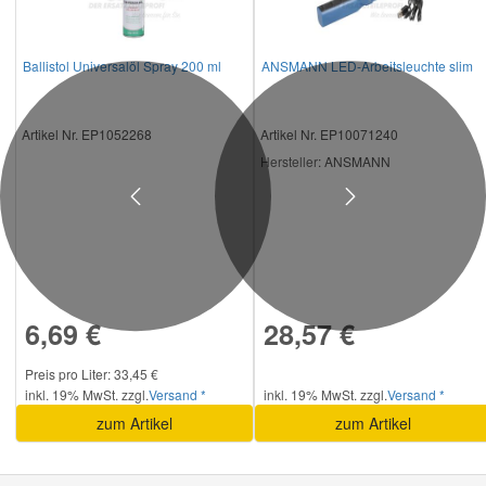
Ballistol Universalöl Spray 200 ml
ANSMANN LED-Arbeitsleuchte slim
Artikel Nr. EP1052268
Artikel Nr. EP10071240
Hersteller
: ANSMANN
Previous
Next
6,69 €
28,57 €
Preis pro Liter: 33,45 €
inkl. 19% MwSt. zzgl.
Versand *
inkl. 19% MwSt. zzgl.
Versand *
zum Artikel
zum Artikel