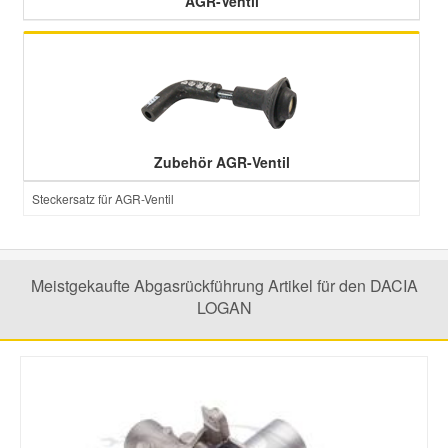
AGR-Ventil
Smart Ersatzteile
Suzuki Ersatzteile
Zubehör AGR-Ventil
Toyota Ersatzteile
Steckersatz für AGR-Ventil
Vauxhall Ersatzteile
Volvo Ersatzteile
Meistgekaufte Abgasrückführung Artikel für den DACIA
LOGAN