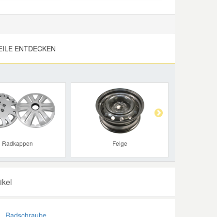
EILE ENTDECKEN
Next
Radkappen
Felge
ikel
Radschraube