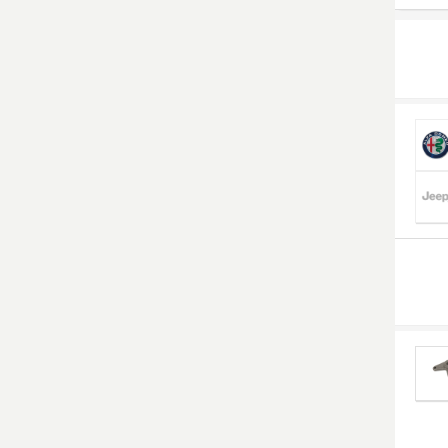
Smart Ersatzteile
Suzuki Ersatzteile
Toyota Ersatzteile
Vauxhall Ersatzteile
Volvo Ersatzteile