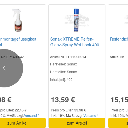
enmontageflüssigkeit
Sonax XTREME Reifen-
Reifendich
l
Glanz-Spray Wet Look 400
ml
el Nr. EP1400641
Artikel Nr. EP11220214
Artikel Nr.
Hersteller
: Sonax
Previous
Hersteller:
Sonax
Inhalt [ml]:
400
98 €
13,59 €
15,15
 pro Liter: 22,45 €
Preis pro Liter: 33,98 €
Preis pro L
 19% MwSt. zzgl.
Versand *
inkl. 19% MwSt. zzgl.
Versand *
inkl. 19% M
zum Artikel
zum Artikel