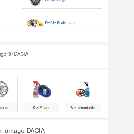
DACIA Radwechsel
uge für DACIA
appen
Kfz-Pflege
Winterprodukte
nmontage DACIA