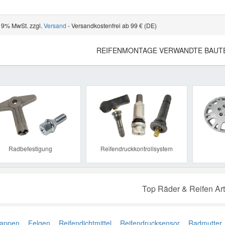
 19% MwSt. zzgl.
Versand
- Versandkostenfrei ab 99 € (DE)
REIFENMONTAGE VERWANDTE BAUT
Previous
Radbefestigung
Reifendruckkontrollsystem
Top Räder & Reifen Art
appen
Felgen
Reifendichtmittel
Reifendrucksensor
Radmutter