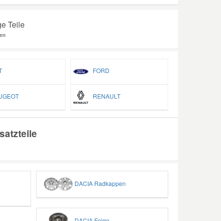
e Teile
en
T
FORD
GEOT
RENAULT
atzteile
DACIA Radkappen
DACIA Felge