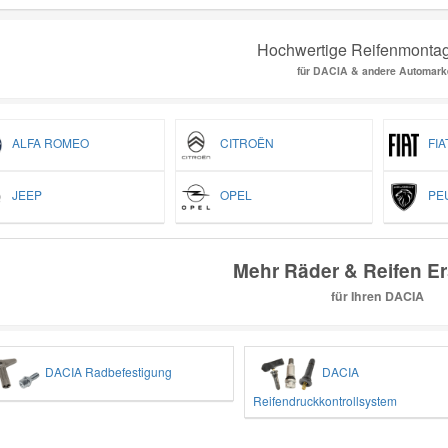
Hochwertige Reifenmontag
für DACIA & andere Automark
ALFA ROMEO
CITROËN
FIA
JEEP
OPEL
PEU
Mehr Räder & Reifen Ers
für Ihren DACIA
DACIA Radbefestigung
DACIA
Reifendruckkontrollsystem