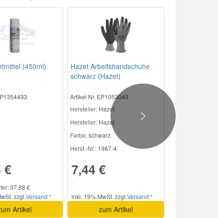
tmittel (450ml)
Hazet Arbeitshandschuhe
schwarz (Hazet)
 EP1354493
Artikel Nr. EP1053040
Hersteller
: Hazet
Next
Hersteller:
Hazet
Farbe:
schwarz
Herst.-Nr.:
1987-4
 €
7,44 €
iter: 37,88 €
wSt. zzgl.
Versand *
inkl. 19% MwSt. zzgl.
Versand *
zum Artikel
zum Artikel