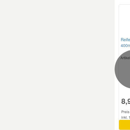
Reif
400m
Artik
8,
Preis
inkl.