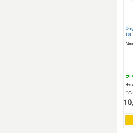
Mazda Ersatzteile
Orig
Mercedes Ersatzteile
10)
Abm
Mini Ersatzteile
Mitsubishi Ersatzteile
Or
Nissan Ersatzteile
Hers
OE-
Porsche Ersatzteile
10
Seat Ersatzteile
Skoda Ersatzteile