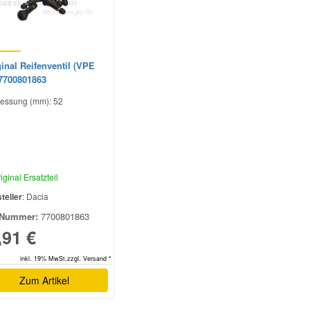
inal Reifenventil (VPE
 7700801863
essung (mm): 52
iginal Ersatzteil
teller
: Dacia
Nummer:
7700801863
,91 €
inkl. 19% MwSt.zzgl. Versand *
Zum Artikel