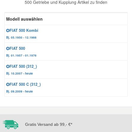
500 Getriebe und Kupplung Artikel zu finden
Reparatur-Zubehör
Schlüsselgehäuse
Daewoo Ersatzteile
Scheibenreinigung
Modell auswählen
Karosserie Werkzeug
Werkstattbedarf
Daihatsu Ersatzteile
Zündanlage und Glühanlage
FIAT 500 Kombi
Bj. 05.1950 - 12.1966
Winter-Autozubehör
Dodge Ersatzteile
FIAT 500
Bj. 01.1957 - 01.1976
Honda Ersatzteile
FIAT 500 (312_)
Bj. 10.2007 - heute
Hyundai Ersatzteile
FIAT 500 C (312_)
Bj. 09.2009 - heute
Jeep Ersatzteile
Kia Ersatzteile
Gratis Versand ab 99,- €*
Lancia Ersatzteile