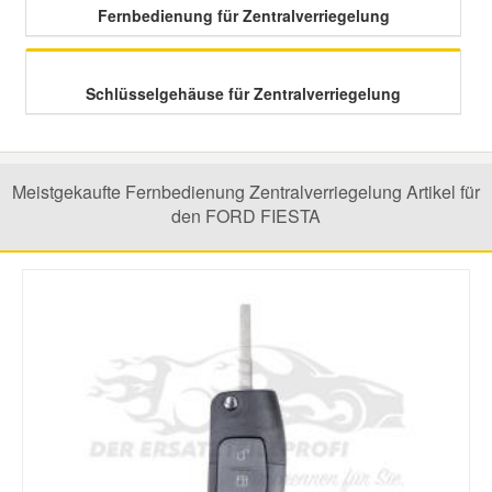
Fernbedienung für Zentralverriegelung
Smart Ersatzteile
Schlüsselgehäuse für Zentralverriegelung
Suzuki Ersatzteile
Toyota Ersatzteile
Meistgekaufte Fernbedienung Zentralverriegelung Artikel für
den FORD FIESTA
Vauxhall Ersatzteile
Volvo Ersatzteile