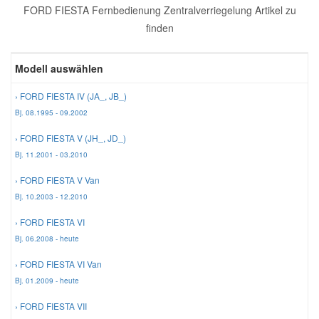
FORD FIESTA Fernbedienung Zentralverriegelung Artikel zu
Reparatur-Zubehör
Schlüsselgehäuse
Daewoo Ersatzteile
finden
Scheibenreinigung
Karosserie Werkzeug
Werkstattbedarf
Daihatsu Ersatzteile
Modell auswählen
Zündanlage und Glühanlage
› FORD FIESTA IV (JA_, JB_)
Winter-Autozubehör
Dodge Ersatzteile
Bj. 08.1995 - 09.2002
› FORD FIESTA V (JH_, JD_)
Honda Ersatzteile
Bj. 11.2001 - 03.2010
› FORD FIESTA V Van
Hyundai Ersatzteile
Bj. 10.2003 - 12.2010
› FORD FIESTA VI
Jeep Ersatzteile
Bj. 06.2008 - heute
› FORD FIESTA VI Van
Kia Ersatzteile
Bj. 01.2009 - heute
› FORD FIESTA VII
Lancia Ersatzteile