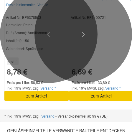
Desinfektionsmittel Vanille
Artikel Nr. EP6378503
Artikel Nr. EP1400721
Hersteller
: Petec
Duft (Aroma):
Vanillaroma
Previous
Next
Inhalt [ml]:
150
Gebindeart:
Sprühdose
mehr
8,78 €
6,69 €
Preis pro Liter: 58,53 €
Preis pro Liter: 133,80 €
inkl. 19% MwSt. zzgl.
Versand *
inkl. 19% MwSt. zzgl.
Versand *
zum Artikel
zum Artikel
* inkl. 19% MwSt. zzgl.
Versand
- Versandkostenfrei ab 99 € (DE)
GEBLÄSEEINZELTEILE VERWANDTE BAUTEILE ENTDECKEN