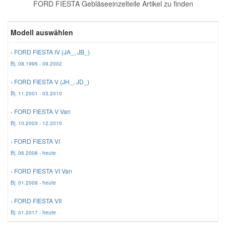
FORD FIESTA Gebläseeinzelteile Artikel zu finden
Reparatur-Zubehör
Schlüsselgehäuse
Daewoo Ersatzteile
Scheibenreinigung
Modell auswählen
Karosserie Werkzeug
Werkstattbedarf
Daihatsu Ersatzteile
Zündanlage und Glühanlage
› FORD FIESTA IV (JA_, JB_)
Bj. 08.1995 - 09.2002
Winter-Autozubehör
Dodge Ersatzteile
› FORD FIESTA V (JH_, JD_)
Bj. 11.2001 - 03.2010
Honda Ersatzteile
› FORD FIESTA V Van
Bj. 10.2003 - 12.2010
Hyundai Ersatzteile
› FORD FIESTA VI
Bj. 06.2008 - heute
Jeep Ersatzteile
› FORD FIESTA VI Van
Bj. 01.2009 - heute
Kia Ersatzteile
› FORD FIESTA VII
Bj. 01.2017 - heute
Lancia Ersatzteile