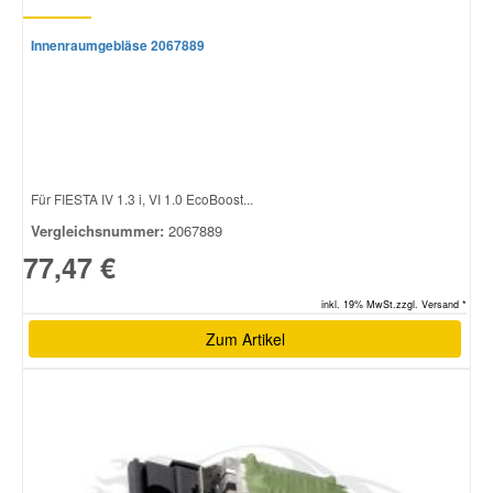
Innenraumgebläse 2067889
Für FIESTA IV 1.3 i, VI 1.0 EcoBoost...
Vergleichsnummer:
2067889
77,47 €
inkl. 19% MwSt.zzgl. Versand *
Zum Artikel