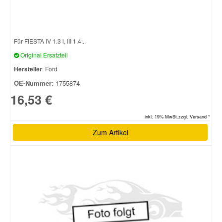
Für FIESTA IV 1.3 i, III 1.4...
Original Ersatzteil
Hersteller
: Ford
OE-Nummer:
1755874
16,53 €
inkl. 19% MwSt.zzgl. Versand *
Zum Artikel