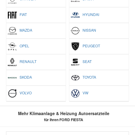
FIAT
HYUNDAI
MAZDA
NISSAN
OPEL
PEUGEOT
RENAULT
SEAT
SKODA
TOYOTA
VOLVO
VW
Mehr Klimaanlage & Heizung Autoersatzteile
für Ihren FORD FIESTA