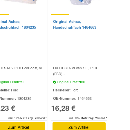
ginal Achse,
Original Achse,
dschuhfach 1804235
Handschuhfach 1464663
FIESTA VII 1.0 EcoBoost, VI
Für FIESTA VI Van 1.0, II 1.0
.
(FBD)...
iginal Ersatzteil
Original Ersatzteil
teller
: Ford
Hersteller
: Ford
Nummer:
1804235
OE-Nummer:
1464663
,23 €
16,28 €
inkl. 19% MwSt.zzgl. Versand *
inkl. 19% MwSt.zzgl. Versand *
Zum Artikel
Zum Artikel