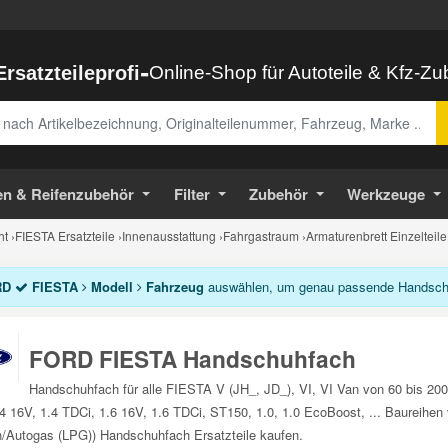
-
Ersatzteileprofi
Online-Shop für Autoteile & Kfz-Z
abe
en & Reifenzubehör
Filter
Zubehör
Werkzeuge
ht
›
FIESTA Ersatzteile
›
Innenausstattung
›
Fahrgastraum
›
Armaturenbrett Einzelteile
RD
FIESTA
Modell
Fahrzeug
auswählen, um genau passende Handschuh
FORD FIESTA Handschuhfach
Handschuhfach für alle FIESTA V (JH_, JD_), VI, VI Van von 60 bis 2
.4 16V, 1.4 TDCi, 1.6 16V, 1.6 TDCi, ST150, 1.0, 1.0 EcoBoost, ... Baureihe
/Autogas (LPG)) Handschuhfach Ersatzteile kaufen.