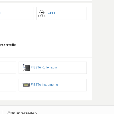
T
OPEL
satzteile
FIESTA Kofferraum
FIESTA Instrumente
Öffnungszeiten