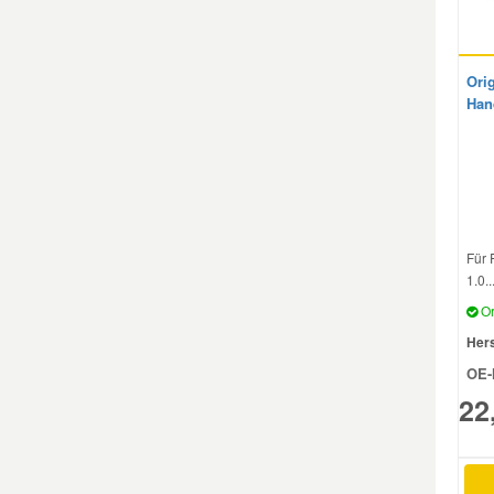
Mazda Ersatzteile
Ori
Han
Mercedes Ersatzteile
Mini Ersatzteile
Mitsubishi Ersatzteile
Für 
1.0..
Nissan Ersatzteile
Or
Hers
Porsche Ersatzteile
OE-
22
Seat Ersatzteile
Skoda Ersatzteile