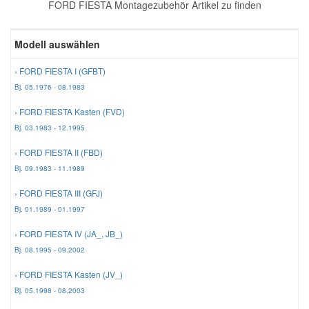
FORD FIESTA Montagezubehör Artikel zu finden
Reparatur-Zubehör
Schlüsselgehäuse
Daewoo Ersatzteile
Scheibenreinigung
Modell auswählen
Karosserie Werkzeug
Werkstattbedarf
Daihatsu Ersatzteile
Zündanlage und Glühanlage
› FORD FIESTA I (GFBT)
Bj. 05.1976 - 08.1983
Winter-Autozubehör
Dodge Ersatzteile
› FORD FIESTA Kasten (FVD)
Bj. 03.1983 - 12.1995
Honda Ersatzteile
› FORD FIESTA II (FBD)
Bj. 09.1983 - 11.1989
Hyundai Ersatzteile
› FORD FIESTA III (GFJ)
Bj. 01.1989 - 01.1997
Jeep Ersatzteile
› FORD FIESTA IV (JA_, JB_)
Bj. 08.1995 - 09.2002
Kia Ersatzteile
› FORD FIESTA Kasten (JV_)
Bj. 05.1998 - 08.2003
Lancia Ersatzteile