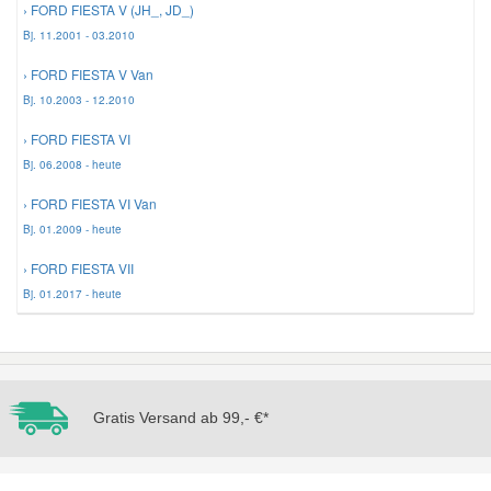
› FORD FIESTA V (JH_, JD_)
Bj. 11.2001 - 03.2010
Mazda Ersatzteile
› FORD FIESTA V Van
Bj. 10.2003 - 12.2010
Mercedes Ersatzteile
› FORD FIESTA VI
Bj. 06.2008 - heute
Mini Ersatzteile
› FORD FIESTA VI Van
Bj. 01.2009 - heute
Mitsubishi Ersatzteile
› FORD FIESTA VII
Bj. 01.2017 - heute
Nissan Ersatzteile
Porsche Ersatzteile
Gratis Versand ab 99,- €*
Seat Ersatzteile
Skoda Ersatzteile