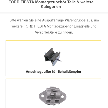
FORD FIESTA Montagezubehör Teile & weitere
Kategorien
Smart Ersatzteile
Bitte wählen Sie eine Auspuffanlage Warengruppe aus, um
weitere FORD FIESTA Montagezubehör Ersatzteile und
Suzuki Ersatzteile
Verschleißteile zu finden.
Toyota Ersatzteile
Vauxhall Ersatzteile
Volvo Ersatzteile
Anschlagpuffer für Schalldämpfer