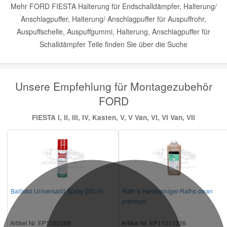
Mehr FORD FIESTA Halterung für Endschalldämpfer, Halterung/
Anschlagpuffer, Halterung/ Anschlagpuffer für Auspuffrohr,
Auspuffschelle, Auspuffgummi, Halterung, Anschlagpuffer für
Schalldämpfer Teile finden Sie über die Suche
Unsere Empfehlung für Montagezubehör
FORD
FIESTA I, II, III, IV, Kasten, V, V Van, VI, VI Van, VII
Ballistol Universalöl Spray 200 ml
Rath´s Handreiniger-Raths clean
premium
Artikel Nr. EP1052268
Artikel Nr. EP11011326