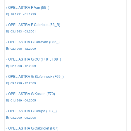
› OPEL ASTRA F Van (55_)
Mazda Ersatzteile
Bj. 10.1991 - 01.1999
› OPEL ASTRA F Cabriolet (53_B)
Mercedes Ersatzteile
Bj. 03.1993 - 03.2001
› OPEL ASTRA G Caravan (F35_)
Mini Ersatzteile
Bj. 02.1998 - 12.2009
› OPEL ASTRA G CC (F48_, F08_)
Mitsubishi Ersatzteile
Bj. 02.1998 - 12.2009
› OPEL ASTRA G Stufenheck (F69_)
Nissan Ersatzteile
Bj. 09.1998 - 12.2009
› OPEL ASTRA G Kasten (F70)
Porsche Ersatzteile
Bj. 01.1999 - 04.2005
› OPEL ASTRA G Coupe (F07_)
Seat Ersatzteile
Bj. 03.2000 - 05.2005
› OPEL ASTRA G Cabriolet (F67)
Skoda Ersatzteile