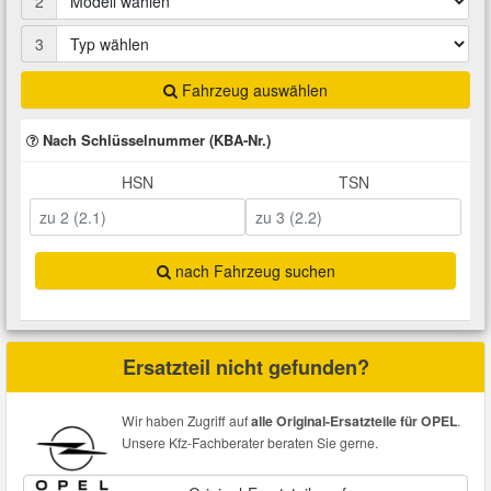
2
Total Motoröle
Druckluft Werkzeuge
Glühlampen
Montage
VW Ersatzteile
Heizung und Klimaanlage
3
Fahrwerk Werkzeuge
Kfz-Pflege
Reiniger
Fahrzeug auswählen
Abarth Ersatzteile
Kraftstoffsystem
Nach Schlüsselnummer (KBA-Nr.)
Halterung Abgasstrang
Kofferraumwanne
Rostlöser
Kühlung
Alfa Romeo Ersatzteile
HSN
TSN
Lenkung
Handwerkzeuge
Ladetechnik für Elektroautos
Scheibenkleber
Audi Ersatzteile
Motor
nach Fahrzeug suchen
Kfz Spezialwerkzeuge
Marderschutz
Schmiermittel
BMW Ersatzteile
Innenausstattung
Leitungsverbinder
Nachrüstwischer
Chevrolet Ersatzteile
Ersatzteil nicht gefunden?
Karosserieteile
Motortechnik Werkzeuge
Pannenhilfe
Chrysler Ersatzteile
Wir haben Zugriff auf
alle Original-Ersatzteile für OPEL
.
Räder und Reifen
Unsere Kfz-Fachberater beraten Sie gerne.
Prüf- und Messwerkzeuge
Reifen Zubehör
Cupra Ersatzteile
Riementrieb