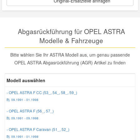
Original-Ersatzteile anfragen
Reparatur-Zubehör
Schlüsselgehäuse
Daewoo Ersatzteile
Scheibenreinigung
Karosserie Werkzeug
Werkstattbedarf
Daihatsu Ersatzteile
Abgasrückführung für OPEL ASTRA
Zündanlage und Glühanlage
Modelle & Fahrzeuge
Winter-Autozubehör
Dodge Ersatzteile
Bitte wählen Sie Ihr ASTRA Modell aus, um genau passende
OPEL ASTRA Abgasrückführung (AGR) Artikel zu finden
Honda Ersatzteile
Modell auswählen
Hyundai Ersatzteile
› OPEL ASTRA F CC (53_, 54_, 58_, 59_)
Jeep Ersatzteile
Bj. 09.1991 - 01.1998
› OPEL ASTRA F (56_, 57_)
Kia Ersatzteile
Bj. 09.1991 - 09.1998
› OPEL ASTRA F Caravan (51_, 52_)
Lancia Ersatzteile
Bj. 09.1991 - 01.1998