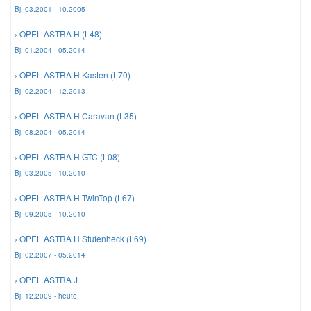
Bj. 03.2001 - 10.2005
› OPEL ASTRA H (L48)
Smart Ersatzteile
Bj. 01.2004 - 05.2014
Suzuki Ersatzteile
› OPEL ASTRA H Kasten (L70)
Bj. 02.2004 - 12.2013
Toyota Ersatzteile
› OPEL ASTRA H Caravan (L35)
Bj. 08.2004 - 05.2014
Vauxhall Ersatzteile
› OPEL ASTRA H GTC (L08)
Bj. 03.2005 - 10.2010
Volvo Ersatzteile
› OPEL ASTRA H TwinTop (L67)
Bj. 09.2005 - 10.2010
› OPEL ASTRA H Stufenheck (L69)
Bj. 02.2007 - 05.2014
› OPEL ASTRA J
Bj. 12.2009 - heute