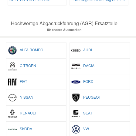
Hochwertige Abgasrückführung (AGR) Ersatzteile
für andere Automarken
ALFA ROMEO
AUDI
CITROËN
DACIA
FIAT
FORD
NISSAN
PEUGEOT
RENAULT
SEAT
SKODA
VW