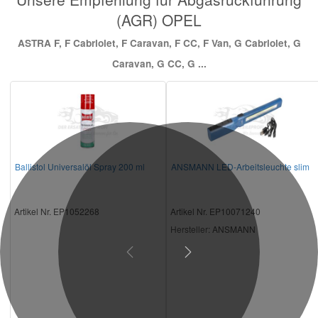
(AGR) OPEL
ASTRA F, F Cabriolet, F Caravan, F CC, F Van, G Cabriolet, G
Caravan, G CC, G ...
Ballistol Universalöl Spray 200 ml
ANSMANN LED-Arbeitsleuchte slim
Artikel Nr. EP1052268
Artikel Nr. EP10071240
Hersteller
: ANSMANN
Previous
Next