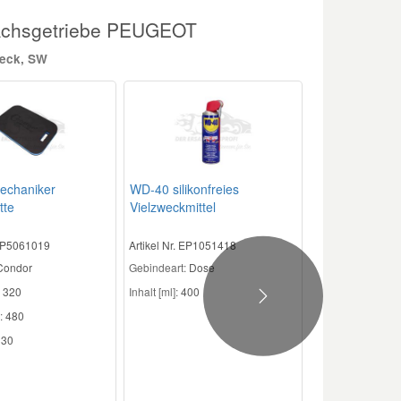
 Achsgetriebe PEUGEOT
heck, SW
echaniker
WD-40 silikonfreies
tte
Vielzweckmittel
 EP5061019
Artikel Nr. EP1051418
 Condor
Gebindeart:
Dose
320
Inhalt [ml]:
400
Next
:
480
30