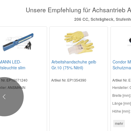
Unsere Empfehlung für Achsantrieb
206 CC, Schrägheck, Stufen
MANN LED-
Arbeitshandschuhe gelb
Condor M
tsleuchte slim
Gr.10 (75% Nitril)
Schutzma
el Nr. EP10071240
Artikel Nr. EP1354390
Artikel Nr.
ller
: ANSMANN
Hersteller
:
Breite [mm]:
Previous
Länge [mm]
Höhe [mm]:
mehr