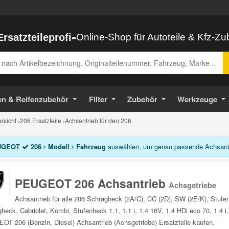
-
Ersatzteileprofi
Online-Shop für Autoteile & Kfz-Z
abe
en & Reifenzubehör
Filter
Zubehör
Werkzeuge
sicht
›
206 Ersatzteile
›
Achsantrieb für den 206
UGEOT
206
Modell
Fahrzeug
auswählen, um genau passende Achsantri
PEUGEOT 206 Achsantrieb
Achsgetriebe
Achsantrieb für alle 206 Schrägheck (2A/C), CC (2D), SW (2E/K), Stuf
heck, Cabriolet, Kombi, Stufenheck 1.1, 1.1 i, 1.4 16V, 1.4 HDi eco 70, 1.4 i,
T 206 (Benzin, Diesel) Achsantrieb (Achsgetriebe) Ersatzteile kaufen.