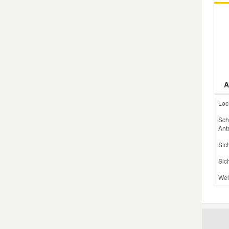
Mazda Ersatzteile
Mercedes Ersatzteile
Mini Ersatzteile
A
Loc
Mitsubishi Ersatzteile
Sch
Ant
Nissan Ersatzteile
Sic
Sic
Porsche Ersatzteile
Wel
Seat Ersatzteile
Skoda Ersatzteile