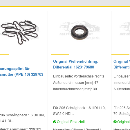
Original Wellendichtring,
Original 
Differential 1623179680
Different
erungssplint für
smutter (VPE 10) 329703
Einbauseite: Vorderachse rechts
Einbauseit
Außendurchmesser [mm]: 47
Innendurc
Innendurchmesser [mm]: 30
Außendurc
Für 206 Schrägheck 1.6 HDi 110,
Für 206 S
SW 2.0 HDi...
70, Schräg
206 SchrÃ¤gheck 1.6 BiFuel,
.4 HDi...
Original Ersatzteil
Original 
gleichsnummer:
329703
Hersteller
: Citroen / Peugeot /
Hersteller