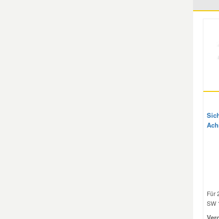
Smart Ersatzteile
Suzuki Ersatzteile
Toyota Ersatzteile
Vauxhall Ersatzteile
Sich
Ach
Volvo Ersatzteile
Für 
SW 1
Ver