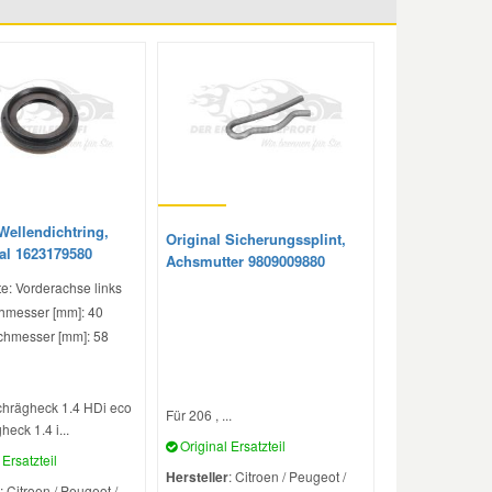
Wellendichtring,
Original Sicherungssplint,
ial 1623179580
Achsmutter 9809009880
e: Vorderachse links
hmesser [mm]: 40
hmesser [mm]: 58
chrägheck 1.4 HDi eco
Für 206 , ...
heck 1.4 i...
Original Ersatzteil
Ersatzteil
Hersteller
: Citroen / Peugeot /
: Citroen / Peugeot /