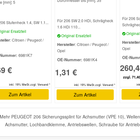
Durchmesser bis [mm]: 35
te [mm]: 5
Für 206 S
Für 206 SW 2.0 HDi, Schrägheck
206 Stufenheck 1.4, SW 1.1...
Schrägheck
1.6 HDi 110...
iginal Ersatzteil
Original 
Original Ersatzteil
teller
: Citroen / Peugeot /
Hersteller
Hersteller
: Citroen / Peugeot /
l
Opel
Opel
Nummer:
6981K7
OE-Numm
OE-Nummer:
6981K4
260,4
69 €
1,31 €
zzgl. 71,4
inkl. 19% MwSt.zzgl. Versand *
in
inkl. 19% MwSt.zzgl. Versand *
Zum Artikel
Zum Artikel
Mehr PEUGEOT 206 Sicherungssplint für Achsmutter (VPE 10), Wellendich
Achsmutter, Lochbandklemme, Antriebswellen, Schraube für Antriebs