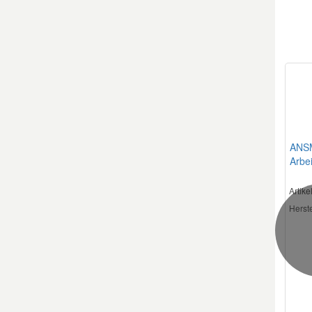
ANS
Arbei
Artik
Herste