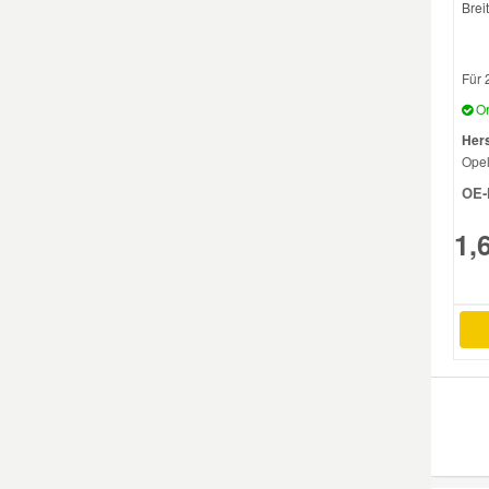
Brei
Für 
Or
Hers
Ope
OE-
1,