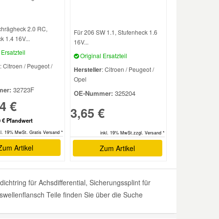
chrägheck 2.0 RC,
Für 206 SW 1.1, Stufenheck 1.6
 1.4 16V...
16V...
Ersatzteil
Original Ersatzteil
: Citroen / Peugeot /
Hersteller
: Citroen / Peugeot /
Opel
er:
32723F
OE-Nummer:
325204
4 €
3,65 €
0 € Pfandwert
kl. 19% MwSt. Gratis Versand *
inkl. 19% MwSt.zzgl. Versand *
Zum Artikel
Zum Artikel
tring für Achsdifferential, Sicherungssplint für
wellenflansch Teile finden Sie über die Suche