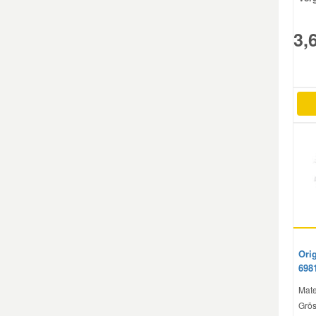
3,
Ori
698
Mate
Grös