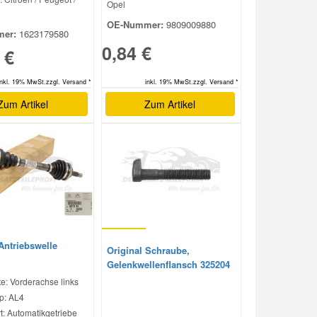
Opel
OE-Nummer:
9809009880
er:
1623179580
0,84 €
 €
inkl. 19% MwSt.zzgl. Versand *
inkl. 19% MwSt.zzgl. Versand *
Zum Artikel
Zum Artikel
Antriebswelle
Original Schraube,
Gelenkwellenflansch 325204
e: Vorderachse links
p: AL4
t: Automatikgetriebe