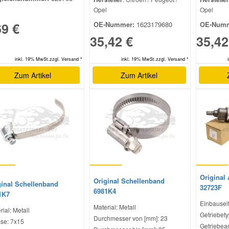
Opel
Opel
69 €
OE-Nummer:
1623179680
OE-Numm
35,42 €
35,42
inkl. 19% MwSt.zzgl. Versand *
inkl. 19% MwSt.zzgl. Versand *
Zum Artikel
Zum Artikel
Original 
Original Schellenband
ginal Schellenband
32723F
6981K4
1K7
Einbauseit
Material: Metall
rial: Metall
Getriebety
Durchmesser von [mm]: 23
se: 7x15
Getriebear