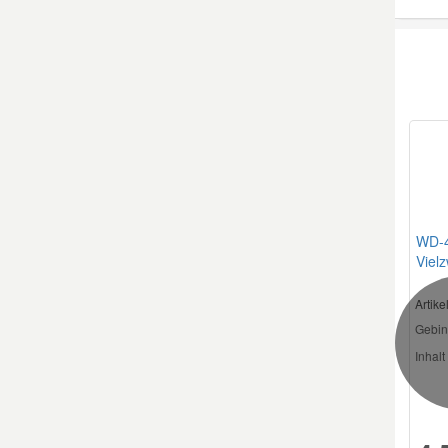
WD-40
Vielz
Artik
Gebin
Inhalt 