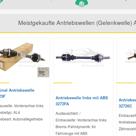
Meistgekaufte Antriebswellen (Gelenkwelle)
inal Antriebswelle
23F
Antriebswelle links mit ABS
Antriebs
3272FA
auseite: Vorderachse links
32726C
iebetyp: AL4
Austauschteil: /
Einbauseit
iebeart: Automatikgetriebe
Einbauseite: Vorderachse links
Antriebswe
Brems-/Fahrdynamik: für
Zähnezahl
Fahrzeuge mit ABS