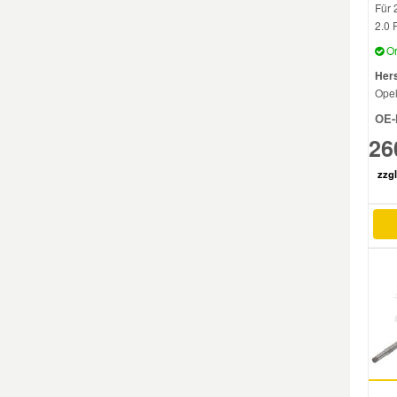
Für 
2.0 
Mazda Ersatzteile
Or
Hers
Mercedes Ersatzteile
Ope
OE-
Mini Ersatzteile
26
zzgl
Mitsubishi Ersatzteile
Nissan Ersatzteile
Porsche Ersatzteile
Seat Ersatzteile
Skoda Ersatzteile