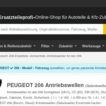
-
Ersatzteileprofi
Online-Shop für Autoteile & Kfz-Z
abe
en & Reifenzubehör
Filter
Zubehör
Werkzeuge
sicht
›
206 Ersatzteile
›
Achsantrieb
›
Antriebswellen für den 206
UGEOT
206
Modell
Fahrzeug
auswählen, um genau passende Antriebswe
PEUGEOT 206 Antriebswellen
(Gelenkwelle
Antriebswellen für alle 206 Schrägheck (2A/C), CC (2D), SW (2E/K), S
heck, Cabriolet, Kombi, Stufenheck 1.1 i, 1.4 16V, 1.4 HDi eco 70, 1.4 i, 1.6
T 206 (Benzin, Diesel) Antriebswellen (Gelenkwelle) Ersatzteile kaufen.