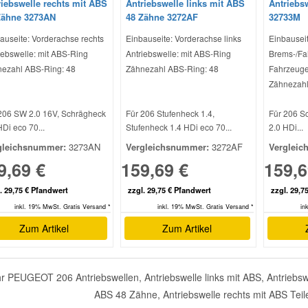
riebswelle rechts mit ABS
Antriebswelle links mit ABS
Antriebs
Zähne 3273AN
48 Zähne 3272AF
32733M
auseite: Vorderachse rechts
Einbauseite: Vorderachse links
Einbauseit
iebswelle: mit ABS-Ring
Antriebswelle: mit ABS-Ring
Brems-/Fa
ezahl ABS-Ring: 48
Zähnezahl ABS-Ring: 48
Fahrzeuge
Zähnezahl
206 SW 2.0 16V, Schrägheck
Für 206 Stufenheck 1.4,
Für 206 S
HDi eco 70...
Stufenheck 1.4 HDi eco 70...
2.0 HDi...
gleichsnummer:
3273AN
Vergleichsnummer:
3272AF
Vergleic
9,69 €
159,69 €
159,6
. 29,75 € Pfandwert
zzgl. 29,75 € Pfandwert
zzgl. 29,7
inkl. 19% MwSt. Gratis Versand *
inkl. 19% MwSt. Gratis Versand *
in
Zum Artikel
Zum Artikel
r PEUGEOT 206 Antriebswellen, Antriebswelle links mit ABS, Antriebswe
ABS 48 Zähne, Antriebswelle rechts mit ABS Teil