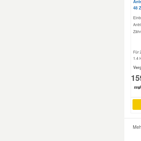
Ant
48 
Smart Ersatzteile
Einb
Antr
Zähn
Suzuki Ersatzteile
Toyota Ersatzteile
Für 
1.4 
Ver
Vauxhall Ersatzteile
15
zzgl
Volvo Ersatzteile
Meh