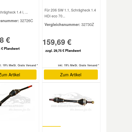
Für 206 SW 1.1, Schrägheck 1.4
hrägheck 1.4 i, ...
HDi eco 70...
hsnummer:
32726C
Vergleichsnummer:
32730Z
8 €
159,69 €
5 € Pfandwert
zzgl. 29,75 € Pfandwert
inkl. 19% MwSt. Gratis Versand *
kl. 19% MwSt. Gratis Versand *
Zum Artikel
Zum Artikel