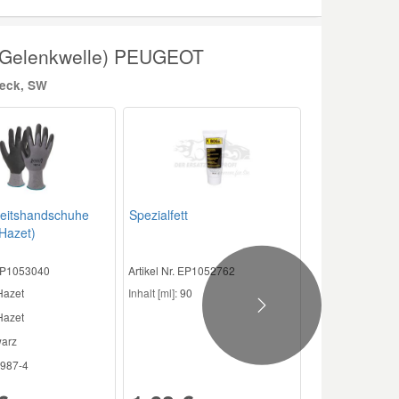
 (Gelenkwelle) PEUGEOT
heck, SW
beitshandschuhe
Spezialfett
Hazet)
 EP1053040
Artikel Nr. EP1052762
Hazet
Inhalt [ml]:
90
Next
azet
arz
987-4