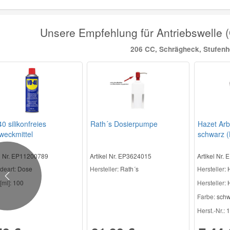
Unsere Empfehlung für Antriebswelle
206 CC, Schrägheck, Stufen
 silikonfreies
Rath´s Dosierpumpe
Hazet Ar
weckmittel
schwarz (
el Nr. EP11200789
Artikel Nr. EP3624015
Artikel Nr.
deart:
Dose
Hersteller
: Rath´s
Hersteller
: 
Previous
[ml]:
100
Hersteller:
H
Farbe:
schw
Herst.-Nr.:
1