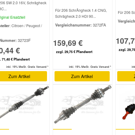
206 SW 2.0 16V, Schrägheck
RC...
Für 206 SchrÃ¤gheck 1.4 CNG,
Für 206 Sc
Schrägheck 2.0 HDI 90...
iginal Ersatzteil
Vergleic
Vergleichsnummer:
3272FA
teller
: Citroen / Peugeot /
l
107,7
159,69 €
Nummer:
32723F
0,44 €
zzgl. 29,7
zzgl. 29,75 € Pfandwert
. 71,40 € Pfandwert
inkl. 19% MwSt. Gratis Versand *
inkl. 19% MwSt. Gratis Versand *
in
Zum Artikel
Zum Artikel