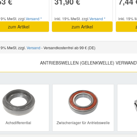
53 €
31,90 €
7,44 
 19% MwSt. zzgl.
Versand *
inkl. 19% MwSt. zzgl.
Versand *
inkl. 19% M
zum Artikel
zum Artikel
 19% MwSt. zzgl.
Versand
- Versandkostenfrei ab 99 € (DE)
ANTRIEBSWELLEN (GELENKWELLE) VERWAND
Previous
Achsdifferential
Zwischenlager für Antriebswelle