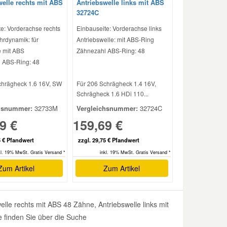
welle rechts mit ABS
Antriebswelle links mit ABS
32724C
e: Vorderachse rechts
Einbauseite: Vorderachse links
hrdynamik: für
Antriebswelle: mit ABS-Ring
 mit ABS
Zähnezahl ABS-Ring: 48
 ABS-Ring: 48
chrägheck 1.6 16V, SW
Für 206 Schrägheck 1.4 16V,
Schrägheck 1.6 HDi 110...
hsnummer:
32733M
Vergleichsnummer:
32724C
9 €
159,69 €
5 € Pfandwert
zzgl. 29,75 € Pfandwert
kl. 19% MwSt. Gratis Versand *
inkl. 19% MwSt. Gratis Versand *
Zum Artikel
Zum Artikel
lle rechts mit ABS 48 Zähne, Antriebswelle links mit
e finden Sie über die Suche