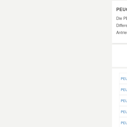
PEUG
Die P
Differ
Antri
PEU
PEU
PEU
PEU
PEU