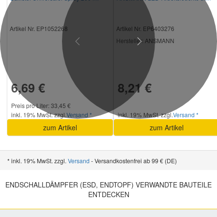
Artikel Nr. EP1052268
Artikel Nr. EP6403276
Hersteller
: ANSMANN
Previous
Next
6,69 €
8,21 €
Preis pro Liter: 33,45 €
inkl. 19% MwSt. zzgl.
Versand *
inkl. 19% MwSt. zzgl.
Versand *
zum Artikel
zum Artikel
* inkl. 19% MwSt. zzgl.
Versand
- Versandkostenfrei ab 99 € (DE)
ENDSCHALLDÄMPFER (ESD, ENDTOPF) VERWANDTE BAUTEILE
ENTDECKEN