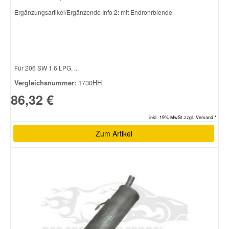
Ergänzungsartikel/Ergänzende Info 2: mit Endrohrblende
Smart Ersatzteile
Suzuki Ersatzteile
Für 206 SW 1.6 LPG, ...
Vergleichsnummer:
1730HH
Toyota Ersatzteile
86,32 €
Vauxhall Ersatzteile
inkl. 19% MwSt.zzgl. Versand *
Zum Artikel
Volvo Ersatzteile