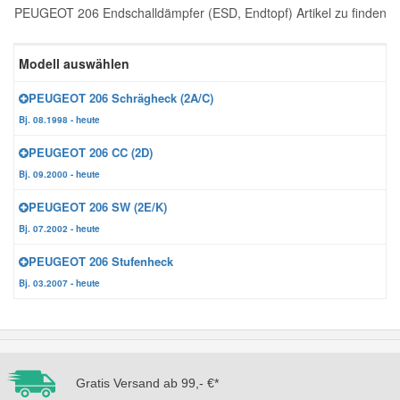
PEUGEOT 206 Endschalldämpfer (ESD, Endtopf) Artikel zu finden
Reparatur-Zubehör
Schlüsselgehäuse
Daewoo Ersatzteile
Scheibenreinigung
Modell auswählen
Karosserie Werkzeug
Werkstattbedarf
Daihatsu Ersatzteile
Zündanlage und Glühanlage
PEUGEOT 206 Schrägheck (2A/C)
Bj. 08.1998 - heute
Winter-Autozubehör
Dodge Ersatzteile
PEUGEOT 206 CC (2D)
Bj. 09.2000 - heute
Honda Ersatzteile
PEUGEOT 206 SW (2E/K)
Bj. 07.2002 - heute
Hyundai Ersatzteile
PEUGEOT 206 Stufenheck
Bj. 03.2007 - heute
Jeep Ersatzteile
Kia Ersatzteile
Gratis Versand ab 99,- €*
Lancia Ersatzteile