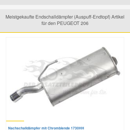
Mazda Ersatzteile
Meistgekaufte Endschalldämpfer (Auspuff-Endtopf) Artikel
für den PEUGEOT 206
Mercedes Ersatzteile
Mini Ersatzteile
Mitsubishi Ersatzteile
Nissan Ersatzteile
Porsche Ersatzteile
Seat Ersatzteile
Nachschalldämpfer mit Chromblende 1730HH
Skoda Ersatzteile