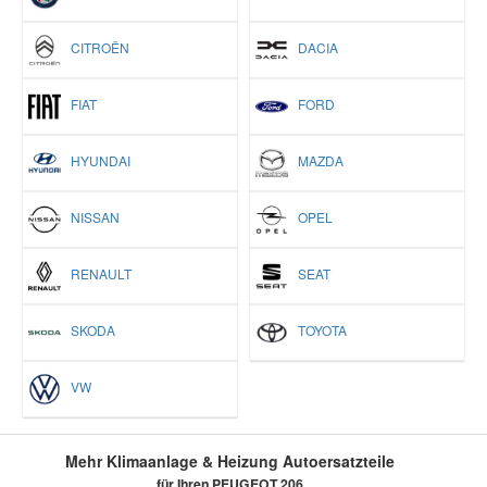
CITROËN
DACIA
FIAT
FORD
HYUNDAI
MAZDA
NISSAN
OPEL
RENAULT
SEAT
SKODA
TOYOTA
VW
Mehr Klimaanlage & Heizung Autoersatzteile
für Ihren PEUGEOT 206