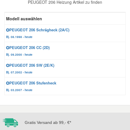
PEUGEOT 206 Heizung Artikel zu finden
Reparatur-Zubehör
Schlüsselgehäuse
Daewoo Ersatzteile
Scheibenreinigung
Modell auswählen
Karosserie Werkzeug
Werkstattbedarf
Daihatsu Ersatzteile
Zündanlage und Glühanlage
PEUGEOT 206 Schrägheck (2A/C)
Bj. 08.1998 - heute
Winter-Autozubehör
Dodge Ersatzteile
PEUGEOT 206 CC (2D)
Bj. 09.2000 - heute
Honda Ersatzteile
PEUGEOT 206 SW (2E/K)
Bj. 07.2002 - heute
Hyundai Ersatzteile
PEUGEOT 206 Stufenheck
Bj. 03.2007 - heute
Jeep Ersatzteile
Kia Ersatzteile
Gratis Versand ab 99,- €*
Lancia Ersatzteile