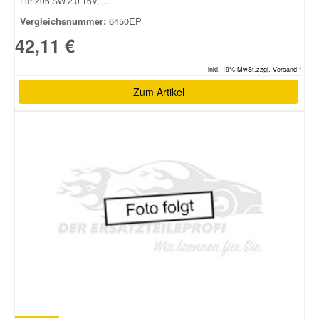
Für 206 SW 2.0 16V, ...
Vergleichsnummer:
6450EP
42,11 €
inkl. 19% MwSt.zzgl. Versand *
Zum Artikel