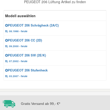
PEUGEOT 206 Lüftung Artikel zu finden
Reparatur-Zubehör
Schlüsselgehäuse
Daewoo Ersatzteile
Scheibenreinigung
Modell auswählen
Karosserie Werkzeug
Werkstattbedarf
Daihatsu Ersatzteile
Zündanlage und Glühanlage
PEUGEOT 206 Schrägheck (2A/C)
Bj. 08.1998 - heute
Winter-Autozubehör
Dodge Ersatzteile
PEUGEOT 206 CC (2D)
Bj. 09.2000 - heute
Honda Ersatzteile
PEUGEOT 206 SW (2E/K)
Bj. 07.2002 - heute
Hyundai Ersatzteile
PEUGEOT 206 Stufenheck
Bj. 03.2007 - heute
Jeep Ersatzteile
Kia Ersatzteile
Gratis Versand ab 99,- €*
Lancia Ersatzteile