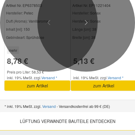
Artikel Nr. EP6378503
Artikel Nr. EP11221404
Hersteller
: Petec
Hersteller
: Sonax
Duft (Aroma):
Vanillaroma
Hersteller:
Sonax
Previous
Next
Inhalt [ml]:
150
Länge [cm]:
38
Gebindeart:
Sprühdose
Breite [cm]:
38
mehr
8,78 €
5,13 €
Preis pro Liter: 58,53 €
inkl. 19% MwSt. zzgl.
Versand *
inkl. 19% MwSt. zzgl.
Versand *
zum Artikel
zum Artikel
* inkl. 19% MwSt. zzgl.
Versand
- Versandkostenfrei ab 99 € (DE)
LÜFTUNG VERWANDTE BAUTEILE ENTDECKEN