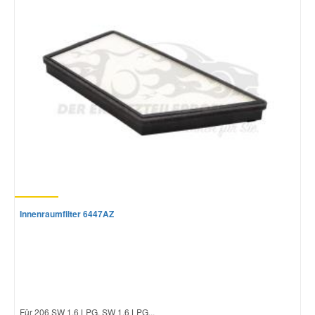
Innenraumfilter 6447AZ
Für 206 SW 1.6 LPG, SW 1.6 LPG...