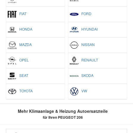
FIAT
FORD
HONDA
HYUNDAI
MAZDA
NISSAN
OPEL
RENAULT
SEAT
SKODA
TOYOTA
VW
Mehr Klimaanlage & Heizung Autoersatzteile
für Ihren PEUGEOT 206